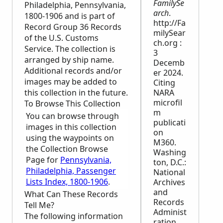
FamilySe
Philadelphia, Pennsylvania,
arch
.
1800-1906 and is part of
http://Fa
Record Group 36 Records
milySear
of the U.S. Customs
ch.org :
Service. The collection is
3
arranged by ship name.
Decemb
Additional records and/or
er 2024.
images may be added to
Citing
this collection in the future.
NARA
microfil
To Browse This Collection
m
You can browse through
publicati
images in this collection
on
using the waypoints on
M360.
the Collection Browse
Washing
Page for
Pennsylvania,
ton, D.C.:
Philadelphia, Passenger
National
Lists Index, 1800-1906
.
Archives
and
What Can These Records
Records
Tell Me?
Administ
The following information
ration,