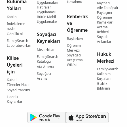
Bulunma
Hesabınız
Uygulamaları
Kayıtları
Hatıralar
Yolları
Aile Fotoğrafı
Uygulaması
Paylaşımı
Rehberlik
Katılın
Bütün Mobil
Öğrenme
Uygulamalar
Kaynakları
ve
İndeksleme
Arama
nedir
Öğrenme
Rehberi
Soyağacı
Gönüllü ol
Soyadı
Başlarken
Kaynakları
FamilySearch
Anlamları
Laboratuvarları
Öğrenim
Mezarlıklar
Merkezi
Hukuk
Soyağacı
FamilySearch
Kilise
Araştırma
Merkezi
Kataloğu
Üyeleri
Wiki’si
Ata Arama
FamilySearch
için
Soyağacı
Kullanım
Arama
Koşulları
Kutsal
Gizlilik
Törenler Hazır
Bildirimi
Soyadı Yardımı
Liderlik
Kaynakları