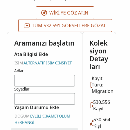
WIKI'YE GÖZ ATIN
TÜM 532.591 GÖRSELLERE GÖZAT
Aramanızı başlatın
Kolek
siyon
Ata Bilgisi Ekle
Detay
İSIM
ALTERNATIF İSIM
CINSIYET
ları
Adlar
Kayıt
Türü:
Soyadlar
Migration
530.556
Yaşam Durumu Ekle
Kayıt
DOĞUM
EVLILIK
İKAMET
ÖLÜM
530.564
HERHANGI
Kişi