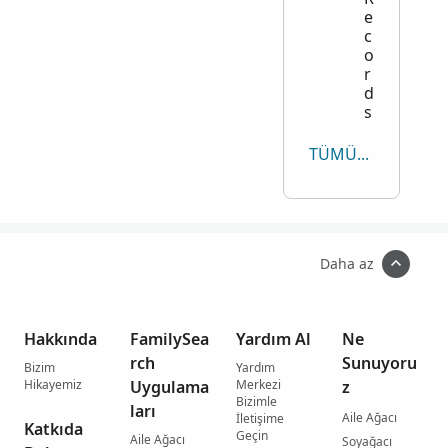
e
c
o
r
d
s
TÜMÜNÜ GÖRÜNTÜLE
Daha az
Hakkında
FamilySea
Yardım Al
Ne
rch
Sunuyoru
Bizim
Yardım
Hikayemiz
Uygulama
Merkezi
z
Bizimle
ları
Aile Ağacı
İletişime
Katkıda
Geçin
Aile Ağacı
Soyağacı