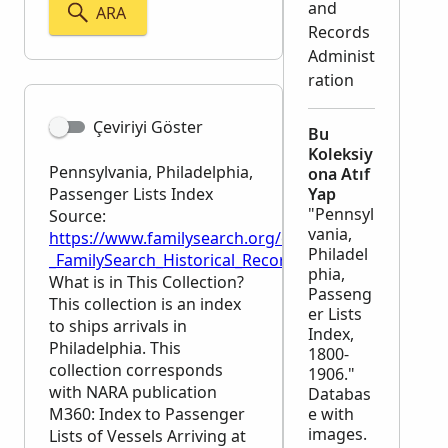
and
ARA
Records
Administ
ration
Çeviriyi Göster
Bu
Koleksiy
Pennsylvania, Philadelphia,
ona Atıf
Passenger Lists Index
Yap
"Pennsyl
Source:
vania,
https://www.familysearch.org/en/wiki/Pennsylvania,
Philadel
_FamilySearch_Historical_Records
phia,
What is in This Collection?
Passeng
This collection is an index
er Lists
to ships arrivals in
Index,
Philadelphia. This
1800-
collection corresponds
1906."
with
NARA
publication
Databas
M360: Index to Passenger
e with
images.
Lists of Vessels Arriving at