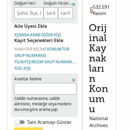
Doğum Yeri
Doğum Yılı (Aralık)
532.591
Resim
Aile Üyesi Ekle
Orij
EŞ
BABA
ANNE
DIĞER KIŞI
inal
Kayıt Seçenekleri Ekle
Kay
ANAHTAR KELIME
KONUM
TÜR
GRUP NUMARASI
nak
FILM/FIŞ/RESIM GRUP NUMARASI (RGN)
ları
ASIL KIŞI
n
Anahtar Kelime
Kon
um
Cadde numarasına, cadde
adresine, mesleğe veya medeni
u
duruma göre arama yap
National
Tam Aramayı Göster
Archives