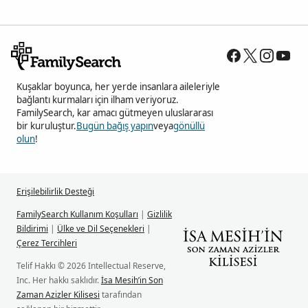
Kuşaklar boyunca, her yerde insanlara aileleriyle
bağlantı kurmaları için ilham veriyoruz.
FamilySearch, kar amacı gütmeyen uluslararası
bir kuruluştur.
Bugün bağış yapın
veya
gönüllü
olun
!
Erişilebilirlik Desteği
FamilySearch Kullanım Koşulları
|
Gizlilik
Bildirimi
|
Ülke ve Dil Seçenekleri
|
Çerez Tercihleri
Telif Hakkı © 2026 Intellectual Reserve,
Inc. Her hakkı saklıdır.
İsa Mesih’in Son
Zaman Azizler Kilisesi
tarafından