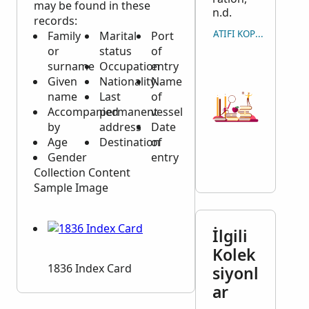
may be found in these
n.d.
records:
ATIFI KOPYALA
Family
Marital
Port
or
status
of
surname
Occupation
entry
Given
Nationality
Name
name
Last
of
Accompanied
permanent
vessel
by
address
Date
Age
Destination
of
Gender
entry
Collection Content
Sample Image
İlgili
Kolek
1836 Index Card
siyonl
ar