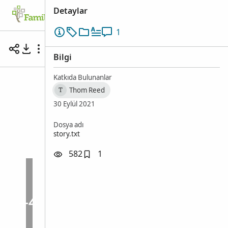
Detaylar
Aile Ağacı
Ara
Hatıralar
Katılın
1
Participating in a Multicultural Choir for Oct
Salt Lake City, Salt Lake, Utah, Birleşik Devletler • 29 Eylül
Bilgi
Katkıda Bulunanlar
Thom Reed
T
30 Eylül 2021
Dosya adı
story.txt
582
1
+4