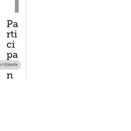
Pa
rti
ci
pa
ti
eri Etiketle
n
g
in
a
M
ul