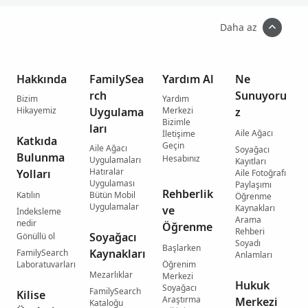
Daha az
Hakkında
FamilySea
Yardım Al
Ne
rch
Sunuyoru
Bizim
Yardım
Hikayemiz
Uygulama
Merkezi
z
Bizimle
ları
Aile Ağacı
İletişime
Katkıda
Geçin
Aile Ağacı
Soyağacı
Bulunma
Hesabınız
Uygulamaları
Kayıtları
Hatıralar
Yolları
Aile Fotoğrafı
Uygulaması
Paylaşımı
Rehberlik
Katılın
Bütün Mobil
Öğrenme
Uygulamalar
Kaynakları
ve
İndeksleme
Arama
nedir
Öğrenme
Rehberi
Soyağacı
Gönüllü ol
Soyadı
Başlarken
Kaynakları
FamilySearch
Anlamları
Laboratuvarları
Öğrenim
Mezarlıklar
Merkezi
Hukuk
Soyağacı
FamilySearch
Kilise
Araştırma
Merkezi
Kataloğu