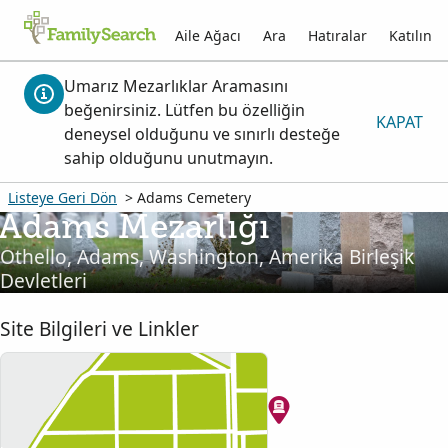
Aile Ağacı
Ara
Hatıralar
Katılın
Umarız Mezarlıklar Aramasını
beğenirsiniz. Lütfen bu özelliğin
KAPAT
deneysel olduğunu ve sınırlı desteğe
sahip olduğunu unutmayın.
Listeye Geri Dön
> Adams Cemetery
Adams Mezarlığı
Othello, Adams, Washington, Amerika Birleşik
Devletleri
Site Bilgileri ve Linkler