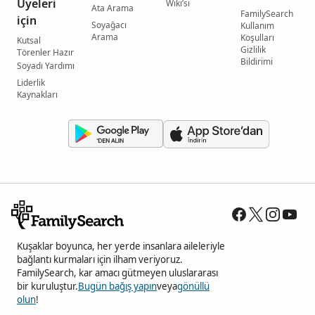
Üyeleri
Wiki’si
Ata Arama
FamilySearch
için
Soyağacı
Kullanım
Arama
Koşulları
Kutsal
Gizlilik
Törenler Hazır
Bildirimi
Soyadı Yardımı
Liderlik
Kaynakları
Kuşaklar boyunca, her yerde insanlara aileleriyle
bağlantı kurmaları için ilham veriyoruz.
FamilySearch, kar amacı gütmeyen uluslararası
bir kuruluştur.
Bugün bağış yapın
veya
gönüllü
olun
!