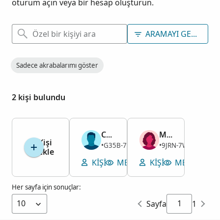
oturum açın veya bir hesap oluşturun.
ARAMAYI GELIŞTIR
Sadece akrabalarımı göster
2 kişi bulundu
Chester Hilmes
Mary Alice McCallum
Kişi
Erkek
Kadın
G35B-7RH
9JRN-7W5
1929–
•
1894–1914
•
ekle
KIŞI
MEZARLIĞI GÖRÜNTÜLE
KIŞI
MEZARLIĞI
Her sayfa için sonuçlar:
Sayfa
1