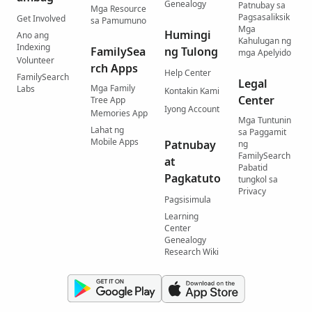
Genealogy
Patnubay sa
Mga Resource
Pagsasaliksik
Get Involved
sa Pamumuno
Mga
Humingi
Ano ang
Kahulugan ng
Indexing
FamilySea
ng Tulong
mga Apelyido
Volunteer
rch Apps
Help Center
FamilySearch
Legal
Mga Family
Labs
Kontakin Kami
Center
Tree App
Iyong Account
Memories App
Mga Tuntunin
Lahat ng
sa Paggamit
Mobile Apps
Patnubay
ng
FamilySearch
at
Pabatid
Pagkatuto
tungkol sa
Privacy
Pagsisimula
Learning
Center
Genealogy
Research Wiki