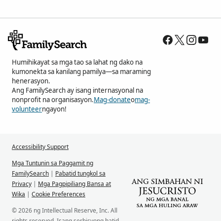
Humihikayat sa mga tao sa lahat ng dako na
kumonekta sa kanilang pamilya—sa maraming
henerasyon.
Ang FamilySearch ay isang internasyonal na
nonprofit na organisasyon.
Mag-donate
o
mag-
volunteer
ngayon!
Accessibility Support
Mga Tuntunin sa Paggamit ng
FamilySearch
|
Pabatid tungkol sa
Privacy
|
Mga Pagpipiliang Bansa at
Wika
|
Cookie Preferences
© 2026 ng Intellectual Reserve, Inc. All
rights reserved. Isang serbisyong hatid