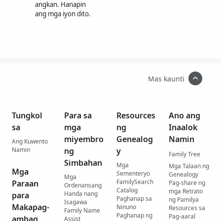
angkan. Hanapin
ang mga iyon dito.
Mas kaunti
Tungkol
Para sa
Resources
Ano ang
sa
mga
ng
Inaalok
miyembro
Genealog
Namin
Ang Kuwento
Namin
ng
y
Family Tree
Simbahan
Mga
Mga Talaan ng
Mga
Sementeryo
Genealogy
Mga
FamilySearch
Paraan
Pag-share ng
Ordenansang
Catalog
mga Retrato
Handa nang
para
Paghanap sa
ng Pamilya
Isagawa
Makapag-
Ninuno
Resources sa
Family Name
Paghanap ng
Pag-aaral
ambag
Assist