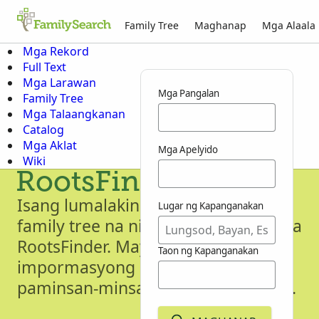
Family Tree
Maghanap
Mga Alaala
Mga Rekord
Full Text
Mga Larawan
Mga Pangalan
Family Tree
Mga Talaangkanan
Catalog
Mga Aklat
Mga Apelyido
Wiki
RootsFinder
Isang lumalaking koleksyon ng mga
Lugar ng Kapanganakan
family tree na nilikha ng mga user sa
RootsFinder. May bagong
Taon ng Kapanganakan
impormasyong idinaragdag
paminsan-minsan sa koleksyong ito.