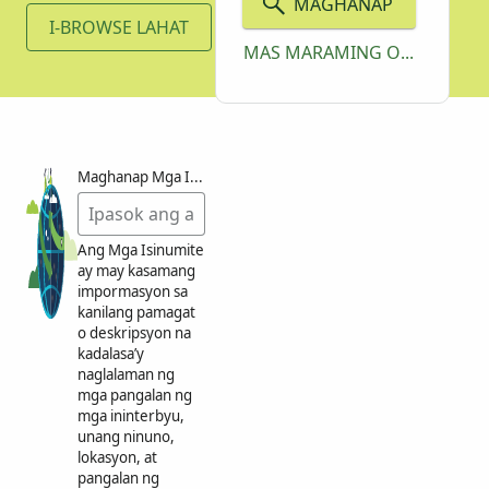
MAGHANAP
I-BROWSE LAHAT
MAS MARAMING OPSIYON
Maghanap Mga Isinumite ayon sa Keyword
Ang Mga Isinumite
ay may kasamang
impormasyon sa
kanilang pamagat
o deskripsyon na
kadalasa’y
naglalaman ng
mga pangalan ng
mga ininterbyu,
unang ninuno,
lokasyon, at
pangalan ng