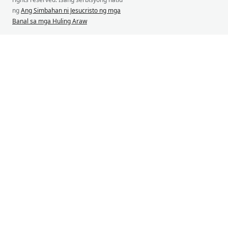
ng
Ang Simbahan ni Jesucristo ng mga
Banal sa mga Huling Araw