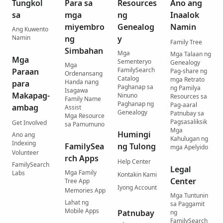
Tungkol
Para sa
Resources
Ano ang
sa
mga
ng
Inaalok
miyembro
Genealog
Namin
Ang Kuwento
Namin
ng
y
Family Tree
Simbahan
Mga
Mga Talaan ng
Mga
Sementeryo
Genealogy
Mga
FamilySearch
Paraan
Pag-share ng
Ordenansang
Catalog
mga Retrato
Handa nang
para
Paghanap sa
ng Pamilya
Isagawa
Makapag-
Ninuno
Resources sa
Family Name
Paghanap ng
Pag-aaral
ambag
Assist
Genealogy
Patnubay sa
Mga Resource
Pagsasaliksik
Get Involved
sa Pamumuno
Mga
Humingi
Ano ang
Kahulugan ng
Indexing
FamilySea
ng Tulong
mga Apelyido
Volunteer
rch Apps
Help Center
FamilySearch
Legal
Mga Family
Labs
Kontakin Kami
Center
Tree App
Iyong Account
Memories App
Mga Tuntunin
Lahat ng
sa Paggamit
Mobile Apps
Patnubay
ng
FamilySearch