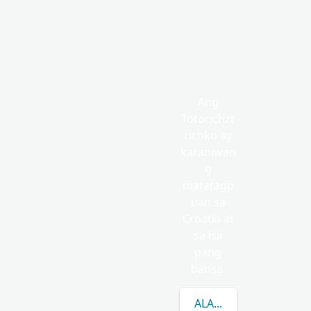
Ang
Totorichzt
richko ay
karaniwan
g
matatagp
uan sa
Croatia at
sa isa
pang
bansa.
ALAMIN PA ANG TUN