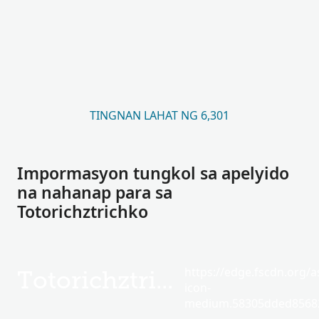
TINGNAN LAHAT NG 6,301
Impormasyon tungkol sa apelyido
na nahanap para sa
Totorichztrichko
https://edge.fscdn.org/as
Totorichztrichko
icon-
medium.58305dded85682