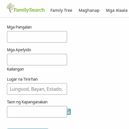
Family Tree
Maghanap
Mga Alaala
Mga Resulta para kay totorichztrichko
Mga Pangalan
Mga Apelyido
Kailangan
Lugar na Tinirhan
Taon ng Kapanganakan