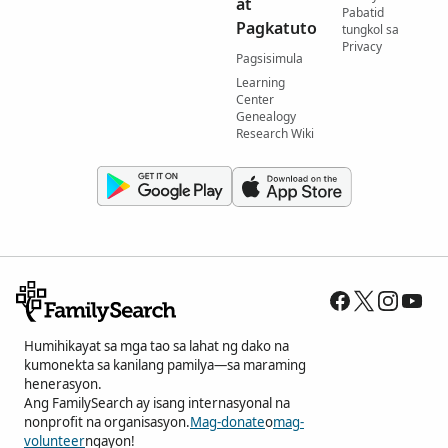
at
Pabatid
Pagkatuto
tungkol sa
Privacy
Pagsisimula
Learning
Center
Genealogy
Research Wiki
Humihikayat sa mga tao sa lahat ng dako na
kumonekta sa kanilang pamilya—sa maraming
henerasyon.
Ang FamilySearch ay isang internasyonal na
nonprofit na organisasyon.
Mag-donate
o
mag-
volunteer
ngayon!