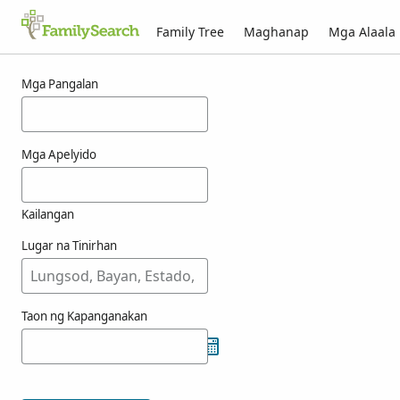
Family Tree
Maghanap
Mga Alaala
Mga Resulta para kay resueno
Mga Pangalan
Mga Apelyido
Kailangan
Lugar na Tinirhan
Taon ng Kapanganakan