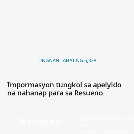
TINGNAN LAHAT NG 5,328
Impormasyon tungkol sa apelyido
na nahanap para sa Resueno
https://edge.fscdn.org/as
Resueno
icon-
medium.58305dded85682