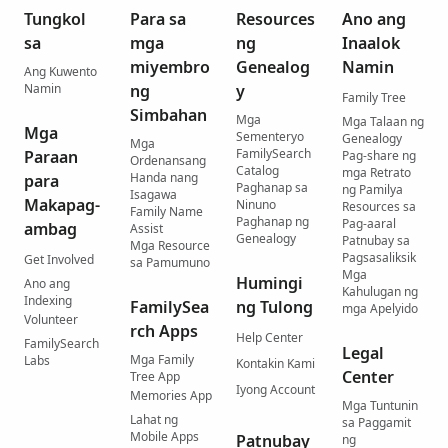
Tungkol
Para sa
Resources
Ano ang
sa
mga
ng
Inaalok
miyembro
Genealog
Namin
Ang Kuwento
Namin
ng
y
Family Tree
Simbahan
Mga
Mga Talaan ng
Mga
Sementeryo
Genealogy
Mga
FamilySearch
Paraan
Pag-share ng
Ordenansang
Catalog
mga Retrato
Handa nang
para
Paghanap sa
ng Pamilya
Isagawa
Makapag-
Ninuno
Resources sa
Family Name
Paghanap ng
Pag-aaral
ambag
Assist
Genealogy
Patnubay sa
Mga Resource
Pagsasaliksik
Get Involved
sa Pamumuno
Mga
Humingi
Ano ang
Kahulugan ng
Indexing
FamilySea
ng Tulong
mga Apelyido
Volunteer
rch Apps
Help Center
FamilySearch
Legal
Mga Family
Labs
Kontakin Kami
Center
Tree App
Iyong Account
Memories App
Mga Tuntunin
Lahat ng
sa Paggamit
Mobile Apps
Patnubay
ng