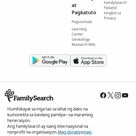
FamilySearch
at
Pabatid
Pagkatuto
tungkol sa
Privacy
Pagsisimula
Learning
Center
Genealogy
Research Wiki
Humihikayat sa mga tao sa lahat ng dako na
kumonekta sa kanilang pamilya—sa maraming
henerasyon.
Ang FamilySearch ay isang internasyonal na
nonprofit na organisasyon.
Mag-donate
o
mag-