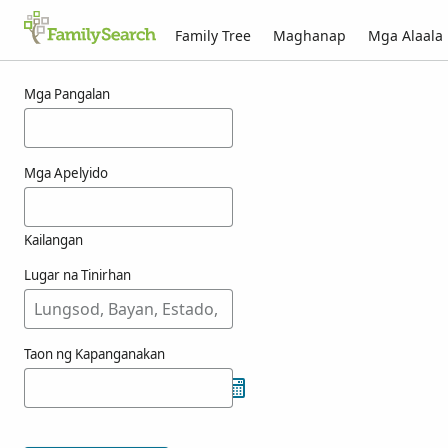
Family Tree
Maghanap
Mga Alaala
Mga Resulta para kay muggenthaler
Mga Pangalan
Mga Apelyido
Kailangan
Lugar na Tinirhan
Taon ng Kapanganakan