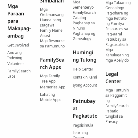
Simbahan
Mga
Mga Talaan ng
Mga
Sementeryo
Genealogy
Mga
FamilySearch
Paraan
Pag-share ng
Ordenansang
Catalog
mga Retrato
Handa nang
para
Paghanap sa
ng Pamilya
Isagawa
Makapag-
Ninuno
Resources sa
Family Name
Paghanap ng
Pag-aaral
ambag
Assist
Genealogy
Patnubay sa
Mga Resource
Pagsasaliksik
Get Involved
sa Pamumuno
Mga
Humingi
Ano ang
Kahulugan ng
Indexing
FamilySea
ng Tulong
mga Apelyido
Volunteer
rch Apps
Help Center
FamilySearch
Legal
Mga Family
Labs
Kontakin Kami
Center
Tree App
Iyong Account
Memories App
Mga Tuntunin
Lahat ng
sa Paggamit
Mobile Apps
Patnubay
ng
FamilySearch
at
Pabatid
Pagkatuto
tungkol sa
Privacy
Pagsisimula
Learning
Center