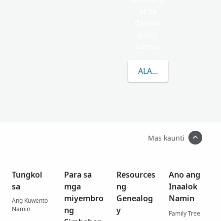
at sa
dalawa
pang
bansa.
ALAMIN PA ANG TUN
Mas kaunti
Tungkol
Para sa
Resources
Ano ang
sa
mga
ng
Inaalok
miyembro
Genealog
Namin
Ang Kuwento
Namin
ng
y
Family Tree