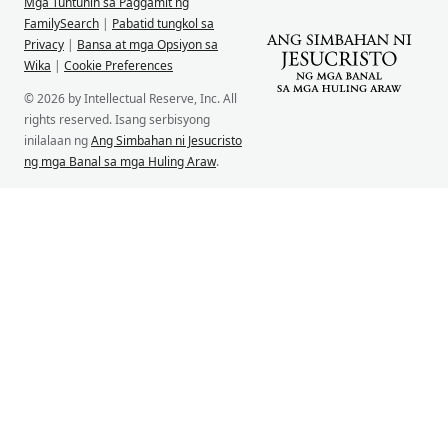
Mga Tuntunin sa Paggamit ng
FamilySearch
|
Pabatid tungkol sa
Privacy
|
Bansa at mga Opsiyon sa
Wika
|
Cookie Preferences
© 2026 by Intellectual Reserve, Inc. All
rights reserved. Isang serbisyong
inilalaan ng
Ang Simbahan ni Jesucristo
ng mga Banal sa mga Huling Araw
.