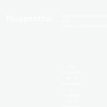
https://edge.fscdn.org/as
Muggenthaler
icon-
medium.58305dded85682
Ang
Muggenth
aler ay
karaniwan
g
matatagp
uan sa
Germany