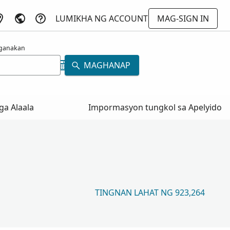
LUMIKHA NG ACCOUNT
MAG-SIGN IN
ganakan
MAGHANAP
a Alaala
Impormasyon tungkol sa Apelyido
TINGNAN LAHAT NG 923,264