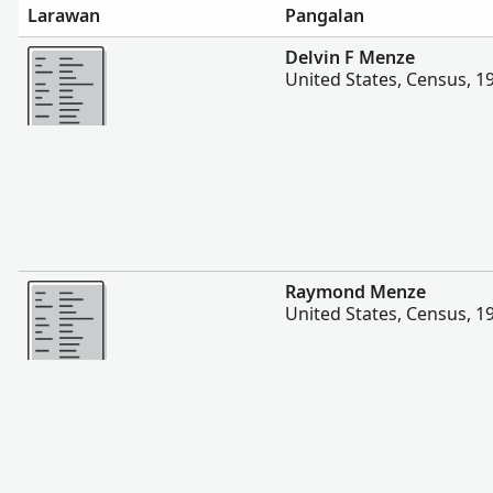
Larawan
Pangalan
Magpakita ng mas marami
Delvin F Menze
United States, Census, 1
Magpakita ng mas marami
Raymond Menze
United States, Census, 1