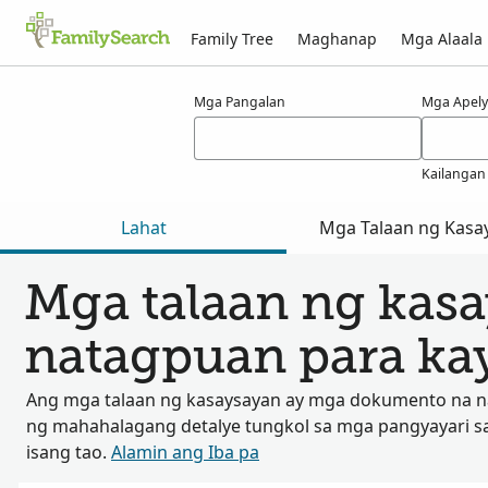
Family Tree
Maghanap
Mga Alaala
Mga Resulta para kay menze
Mga Pangalan
Mga Apely
Kailangan
Lahat
Mga Talaan ng Kasa
Mga talaan ng kas
natagpuan para ka
Ang mga talaan ng kasaysayan ay mga dokumento na 
ng mahahalagang detalye tungkol sa mga pangyayari s
isang tao.
Alamin ang Iba pa