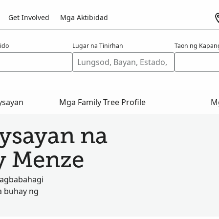
Get Involved
Mga Aktibidad
ido
Lugar na Tinirhan
Taon ng Kapan
ysayan
Mga Family Tree Profile
Mg
aysayan na
y Menze
nagbabahagi
a buhay ng