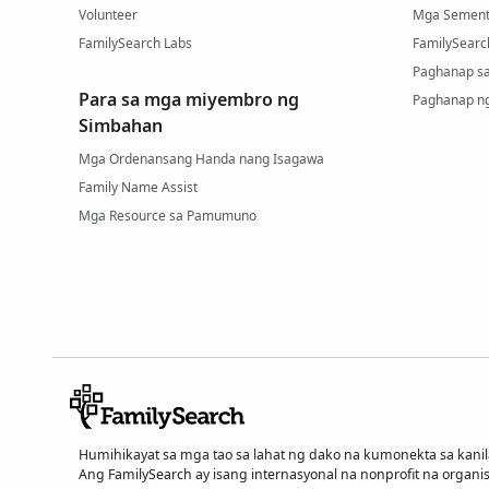
Volunteer
Mga Sement
FamilySearch Labs
FamilySearc
Paghanap s
Para sa mga miyembro ng
Paghanap n
Simbahan
Mga Ordenansang Handa nang Isagawa
Family Name Assist
Mga Resource sa Pamumuno
Humihikayat sa mga tao sa lahat ng dako na kumonekta sa ka
Ang FamilySearch ay isang internasyonal na nonprofit na organi