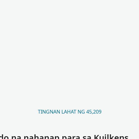
TINGNAN LAHAT NG 45,209
do na nahanap para sa Kuilkens