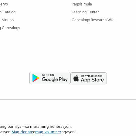
eryo
Pagsisimula
h Catalog
Learning Center
a Ninuno
Genealogy Research Wiki
g Genealogy
nilang pamilya—sa maraming henerasyon.
sasyon.
Mag-donate
o
mag-volunteer
ngayon!