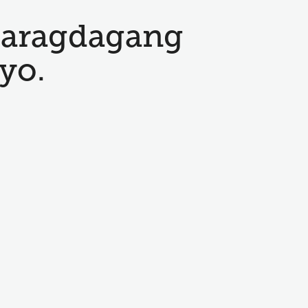
karagdagang
yo.