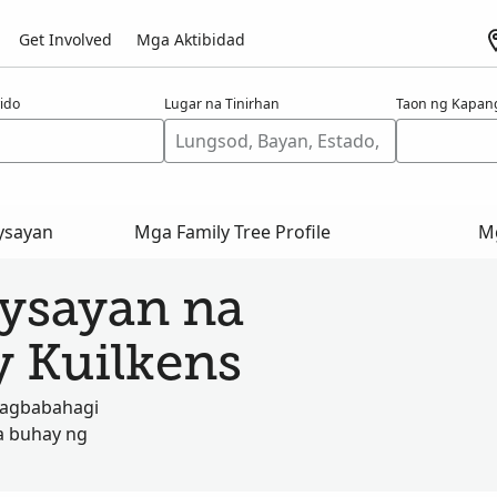
Get Involved
Mga Aktibidad
ido
Lugar na Tinirhan
Taon ng Kapan
ysayan
Mga Family Tree Profile
Mg
aysayan na
y Kuilkens
nagbabahagi
a buhay ng