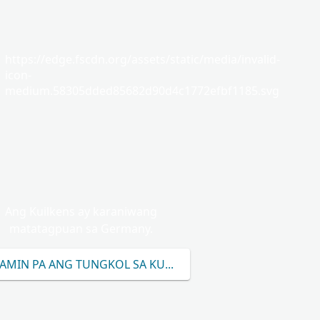
https://edge.fscdn.org/assets/static/media/invalid-
icon-
medium.58305dded85682d90d4c1772efbf1185.svg
Ang Kuilkens ay karaniwang
matatagpuan sa Germany.
AMIN PA ANG TUNGKOL SA KUILKENS