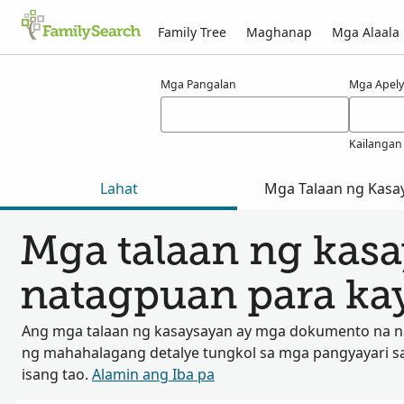
Family Tree
Maghanap
Mga Alaala
Mga Resulta para kay kuilkens
Mga Pangalan
Mga Apely
Kailangan
Lahat
Mga Talaan ng Kasa
Mga talaan ng kas
natagpuan para ka
Ang mga talaan ng kasaysayan ay mga dokumento na 
ng mahahalagang detalye tungkol sa mga pangyayari s
isang tao.
Alamin ang Iba pa