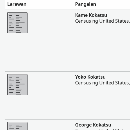
Larawan
Pangalan
Magpakita ng mas marami
Kame Kokatsu
Census ng United States
Magpakita ng mas marami
Yoko Kokatsu
Census ng United States
Magpakita ng mas marami
George Kokatsu