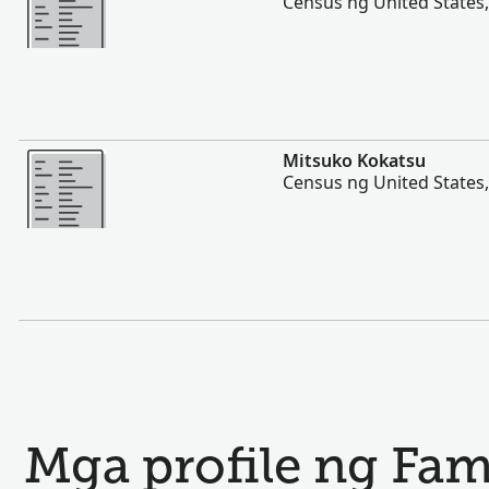
Census ng United States
Magpakita ng mas marami
Mitsuko Kokatsu
Census ng United States
Mga profile ng Fam