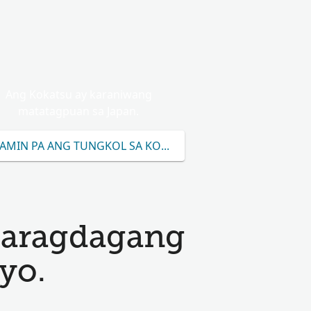
Ang Kokatsu ay karaniwang
matatagpuan sa Japan.
AMIN PA ANG TUNGKOL SA KOKATSU
karagdagang
yo.