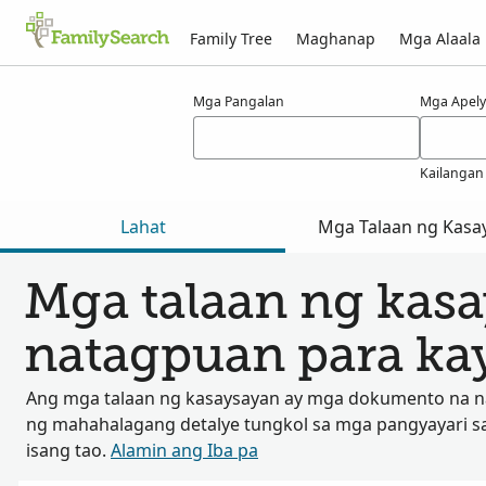
Family Tree
Maghanap
Mga Alaala
Mga Resulta para kay kokatsu
Mga Pangalan
Mga Apely
Kailangan
Lahat
Mga Talaan ng Kasa
Mga talaan ng kas
natagpuan para ka
Ang mga talaan ng kasaysayan ay mga dokumento na 
ng mahahalagang detalye tungkol sa mga pangyayari s
isang tao.
Alamin ang Iba pa