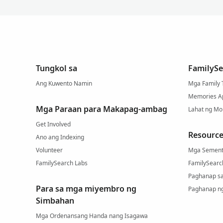
Tungkol sa
FamilySe
Ang Kuwento Namin
Mga Family 
Memories A
Mga Paraan para Makapag-ambag
Lahat ng Mo
Get Involved
Resource
Ano ang Indexing
Volunteer
Mga Sement
FamilySearch Labs
FamilySearc
Paghanap s
Para sa mga miyembro ng
Paghanap n
Simbahan
Mga Ordenansang Handa nang Isagawa