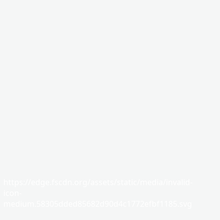
https://edge.fscdn.org/assets/static/media/invalid-
icon-
medium.58305dded85682d90d4c1772efbf1185.svg