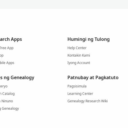
arch Apps
Humingi ng Tulong
Tree App
Help Center
pp
Kontakin Kami
bile Apps
Iyong Account
s ng Genealogy
Patnubay at Pagkatuto
eryo
Pagsisimula
h Catalog
Learning Center
a Ninuno
Genealogy Research Wiki
g Genealogy