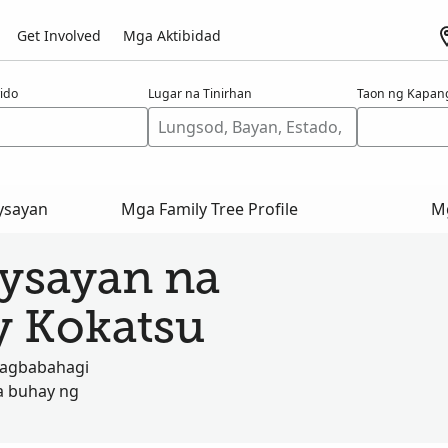
Get Involved
Mga Aktibidad
ido
Lugar na Tinirhan
Taon ng Kapan
ysayan
Mga Family Tree Profile
Mg
aysayan na
y Kokatsu
nagbabahagi
a buhay ng