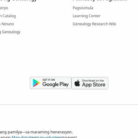
eryo
Pagsisimula
h Catalog
Learning Center
a Ninuno
Genealogy Research Wiki
g Genealogy
nilang pamilya—sa maraming henerasyon.
sasyon.
Mag-donate
o
mag-volunteer
ngayon!