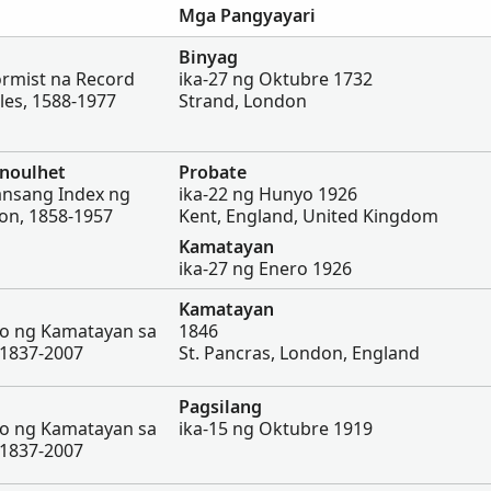
Mga Pangyayari
Binyag
rmist na Record
ika-27 ng Oktubre 1732
les, 1588-1977
Strand, London
noulhet
Probate
ansang Index ng
ika-22 ng Hunyo 1926
yon, 1858-1957
Kent, England, United Kingdom
Kamatayan
ika-27 ng Enero 1926
Kamatayan
ro ng Kamatayan sa
1846
 1837-2007
St. Pancras, London, England
Pagsilang
ro ng Kamatayan sa
ika-15 ng Oktubre 1919
 1837-2007