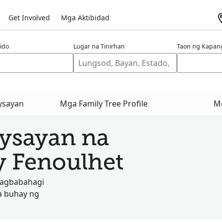
Get Involved
Mga Aktibidad
ido
Lugar na Tinirhan
Taon ng Kapan
ysayan
Mga Family Tree Profile
Mg
aysayan na
y Fenoulhet
nagbabahagi
a buhay ng