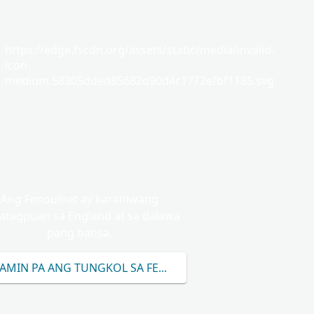
https://edge.fscdn.org/assets/static/media/invalid-
icon-
medium.58305dded85682d90d4c1772efbf1185.svg
Ang Fenoulhet ay karaniwang
atagpuan sa England at sa dalawa
pang bansa.
AMIN PA ANG TUNGKOL SA FENOULHET