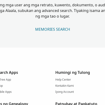
ng mga user ang mga retrato, kuwento, dokumento, o audio 
 Alaala, subukan ang advanced search. Tiyaking isama 
ng mga tao o lugar.
MEMORIES SEARCH
arch Apps
Humingi ng Tulong
Tree App
Help Center
pp
Kontakin Kami
bile Apps
Iyong Account
s ng Genealogy
Patnubay at Pagkatuto