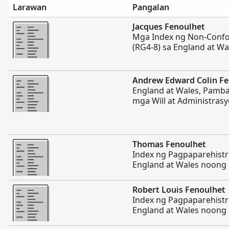
Larawan
Pangalan
Magpakita ng mas marami
Jacques Fenoulhet
Mga Index ng Non-Confo
(RG4-8) sa England at Wa
Magpakita ng mas marami
Andrew Edward Colin Fe
England at Wales, Pamb
mga Will at Administras
Magpakita ng mas marami
Thomas Fenoulhet
Index ng Pagpaparehist
England at Wales noong
Magpakita ng mas marami
Robert Louis Fenoulhet
Index ng Pagpaparehist
England at Wales noong