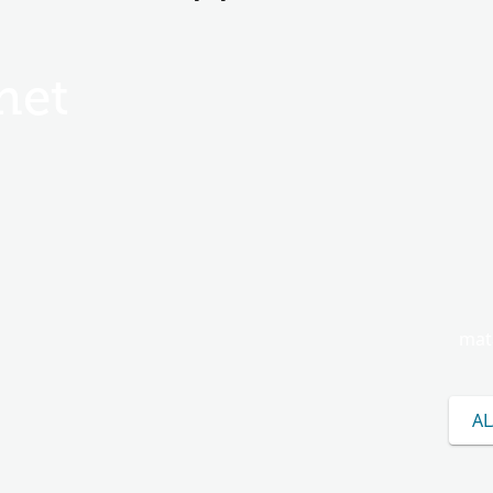
het
mat
AL