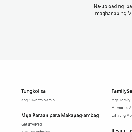
Na-upload ng iba
maghanap ng Mga
Tungkol sa
FamilySe
Ang Kuwento Namin
Mga Family 
Memories A
Mga Paraan para Makapag-ambag
Lahat ng Mo
Get Involved
Resource
Ano ang Indexing