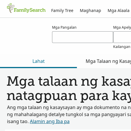
Family Tree
Maghanap
Mga Alaala
Mga Resulta para kay fenoulhet
Mga Pangalan
Mga Apely
Kailangan
Lahat
Mga Talaan ng Kasa
Mga talaan ng kas
natagpuan para ka
Ang mga talaan ng kasaysayan ay mga dokumento na 
ng mahahalagang detalye tungkol sa mga pangyayari s
isang tao.
Alamin ang Iba pa