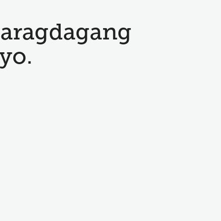
karagdagang
yo.