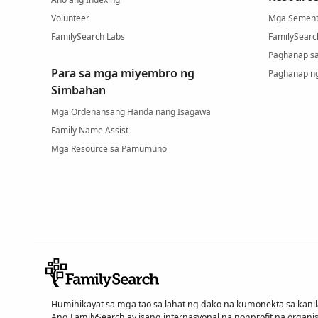
Volunteer
Mga Sement
FamilySearch Labs
FamilySearc
Paghanap s
Para sa mga miyembro ng
Paghanap n
Simbahan
Mga Ordenansang Handa nang Isagawa
Family Name Assist
Mga Resource sa Pamumuno
Humihikayat sa mga tao sa lahat ng dako na kumonekta sa ka
Ang FamilySearch ay isang internasyonal na nonprofit na organi