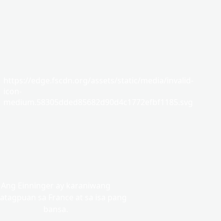
https://edge.fscdn.org/assets/static/media/invalid-
icon-
medium.58305dded85682d90d4c1772efbf1185.svg
Ang Einninger ay karaniwang
atagpuan sa France at sa isa pang
bansa.