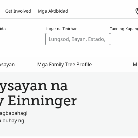
Get Involved
Mga Aktibidad
ido
Lugar na Tinirhan
Taon ng Kapan
ysayan
Mga Family Tree Profile
Mg
aysayan na
y Einninger
nagbabahagi
a buhay ng