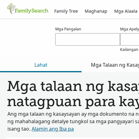
Family Tree
Maghanap
Mga Alaala
Mga Resulta para kay einninger
Mga Pangalan
Mga Apely
Kailangan
Lahat
Mga Talaan ng Kasa
Mga talaan ng kas
natagpuan para ka
Ang mga talaan ng kasaysayan ay mga dokumento na 
ng mahahalagang detalye tungkol sa mga pangyayari s
isang tao.
Alamin ang Iba pa