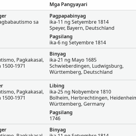
Mga Pangyayari
ger
Pagpapabinyag
agbabautismo sa
ika-11 ng Setyembre 1814
Speyer, Bayern, Deutschland
Pagsilang
ika-6 ng Setyembre 1814
Binyag
ismo, Pagkakasal,
ika-21 ng Mayo 1685
an 1500-1971
Schwieberdingen, Ludwigsburg,
Württemberg, Deutschland
er
Libing
ismo, Pagkakasal,
ika-25 ng Nobyembre 1810
an 1500-1971
Bolheim, Herbrechtingen, Heidenhei
Württemberg, Germany
Pagsilang
1746
ger
Binyag
ismo, Pagkakasal,
ika-11 ng Setyembre 1814