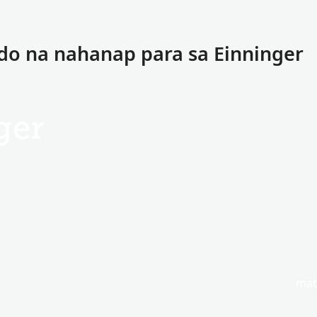
do na nahanap para sa Einninger
ger
mat