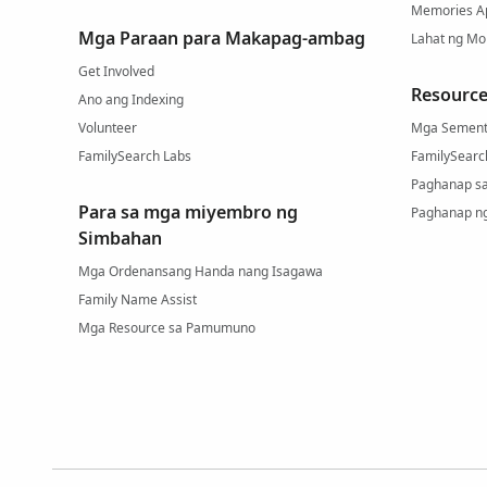
Memories A
Mga Paraan para Makapag-ambag
Lahat ng Mo
Get Involved
Resource
Ano ang Indexing
Volunteer
Mga Sement
FamilySearch Labs
FamilySearc
Paghanap s
Para sa mga miyembro ng
Paghanap n
Simbahan
Mga Ordenansang Handa nang Isagawa
Family Name Assist
Mga Resource sa Pamumuno