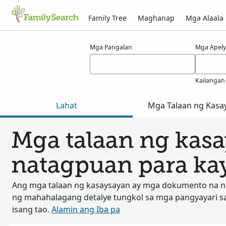
Family Tree
Maghanap
Mga Alaala
Mga Resulta para kay einik
Mga Pangalan
Mga Apely
Kailangan
Lahat
Mga Talaan ng Kasa
Mga talaan ng kas
natagpuan para kay
Ang mga talaan ng kasaysayan ay mga dokumento na 
ng mahahalagang detalye tungkol sa mga pangyayari s
isang tao.
Alamin ang Iba pa