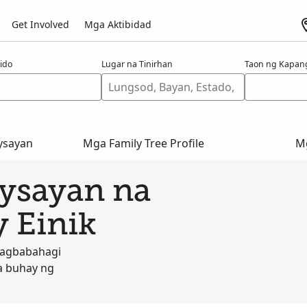
Get Involved
Mga Aktibidad
ido
Lugar na Tinirhan
Taon ng Kapan
ysayan
Mga Family Tree Profile
Mg
aysayan na
 Einik
nagbabahagi
a buhay ng