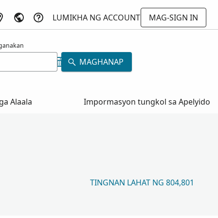
LUMIKHA NG ACCOUNT
MAG-SIGN IN
ganakan
MAGHANAP
a Alaala
Impormasyon tungkol sa Apelyido
TINGNAN LAHAT NG 804,801