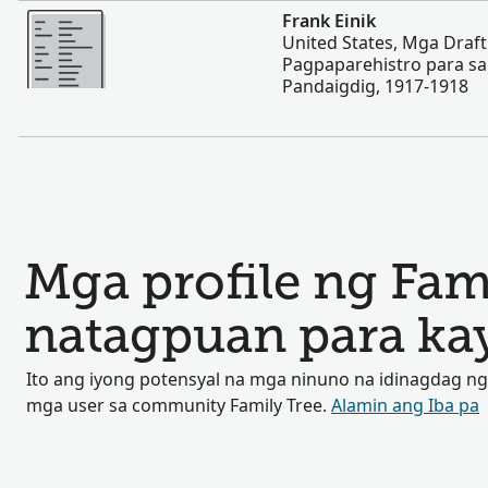
Magpakita ng mas marami
Frank Einik
United States, Mga Draf
Pagpaparehistro para s
Pandaigdig, 1917-1918
Mga profile ng Fam
natagpuan para kay
Ito ang iyong potensyal na mga ninuno na idinagdag ng
mga user sa community Family Tree.
Alamin ang Iba pa