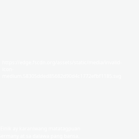
https://edge.fscdn.org/assets/static/media/invalid-
icon-
medium.58305dded85682d90d4c1772efbf1185.svg
 Einik ay karaniwang matatagpuan
Germany at sa dalawa pang bansa.