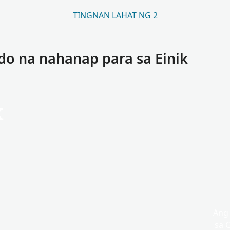
TINGNAN LAHAT NG 2
o na nahanap para sa Einik
k
Ang
sa 