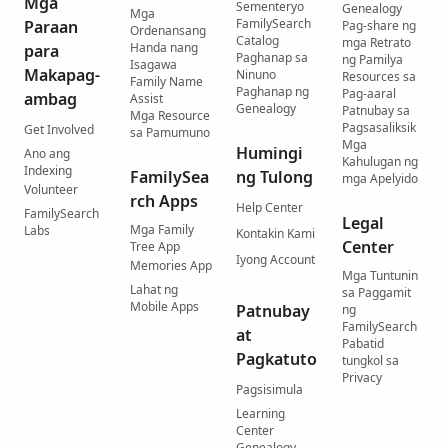
Mga
Sementeryo
Genealogy
Mga
FamilySearch
Paraan
Pag-share ng
Ordenansang
Catalog
mga Retrato
Handa nang
para
Paghanap sa
ng Pamilya
Isagawa
Makapag-
Ninuno
Resources sa
Family Name
Paghanap ng
Pag-aaral
ambag
Assist
Genealogy
Patnubay sa
Mga Resource
Pagsasaliksik
Get Involved
sa Pamumuno
Mga
Humingi
Ano ang
Kahulugan ng
Indexing
FamilySea
ng Tulong
mga Apelyido
Volunteer
rch Apps
Help Center
FamilySearch
Legal
Mga Family
Labs
Kontakin Kami
Center
Tree App
Iyong Account
Memories App
Mga Tuntunin
Lahat ng
sa Paggamit
Mobile Apps
Patnubay
ng
FamilySearch
at
Pabatid
Pagkatuto
tungkol sa
Privacy
Pagsisimula
Learning
Center
Genealogy