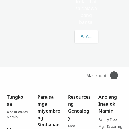
Ireland at
sa dalawa
pang
bansa.
ALAMIN PA ANG TUNG
Mas kaunti
Tungkol
Para sa
Resources
Ano ang
sa
mga
ng
Inaalok
miyembro
Genealog
Namin
Ang Kuwento
Namin
ng
y
Family Tree
Simbahan
Mga
Mga Talaan ng