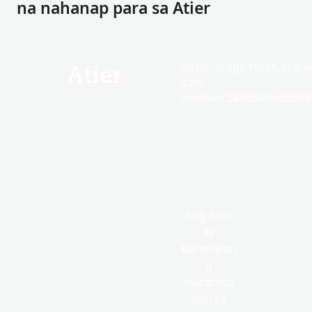
na nahanap para sa Atier
https://edge.fscdn.org/as
Atier
icon-
medium.58305dded85682
Ang Atier
ay
karaniwan
g
matatagp
uan sa