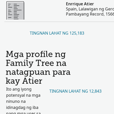
Magpakita ng mas marami
Enrrique Atier
Spain, Lalawigan ng Ger
Pambayang Record, 156
TINGNAN LAHAT NG 125,183
Mga profile ng
Family Tree na
natagpuan para
kay Atier
Ito ang iyong
TINGNAN LAHAT NG 12,843
potensyal na mga
ninuno na
idinagdag ng iba
pang mga user sa