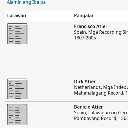
Alamin ang Iba pa
Larawan
Pangalan
Magpakita ng mas marami
Francisco Atier
Spain, Mga Record ng Si
1307-2005
Magpakita ng mas marami
Dirk Atier
Netherlands, Mga Index 
Mahahalagang Record, 1
Magpakita ng mas marami
Benicio Atier
Spain, Lalawigan ng Ger
Pambayang Record, 156