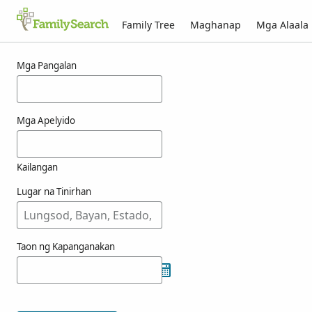
Family Tree
Maghanap
Mga Alaala
Mga Resulta para kay atier
Mga Pangalan
Mga Apelyido
Kailangan
Lugar na Tinirhan
Taon ng Kapanganakan