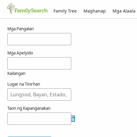
Family Tree
Maghanap
Mga Alaala
Mga Resulta para kay ashleford
Mga Pangalan
Mga Apelyido
Kailangan
Lugar na Tinirhan
Taon ng Kapanganakan