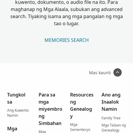
kuwento, dokumento, o audio file na ito. Para
maghanap ng Mga Alaala, subukan ang advanced
search. Tiyaking isama ang mga pangalan ng mga
tao o lugar.
MEMORIES SEARCH
Mas kaunti
Tungkol
Para sa
Resources
Ano ang
sa
mga
ng
Inaalok
miyembro
Genealog
Namin
Ang Kuwento
Namin
ng
y
Family Tree
Simbahan
Mga
Mga Talaan ng
Mga
Sementeryo
Genealogy
Mga