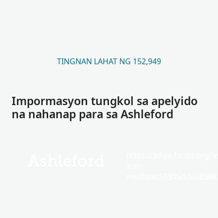
TINGNAN LAHAT NG 152,949
Impormasyon tungkol sa apelyido
na nahanap para sa Ashleford
https://edge.fscdn.org/as
Ashleford
icon-
medium.58305dded85682