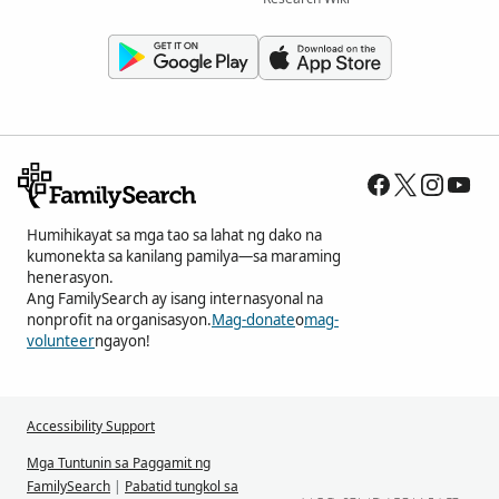
Humihikayat sa mga tao sa lahat ng dako na
kumonekta sa kanilang pamilya—sa maraming
henerasyon.
Ang FamilySearch ay isang internasyonal na
nonprofit na organisasyon.
Mag-donate
o
mag-
volunteer
ngayon!
Accessibility Support
Mga Tuntunin sa Paggamit ng
FamilySearch
|
Pabatid tungkol sa