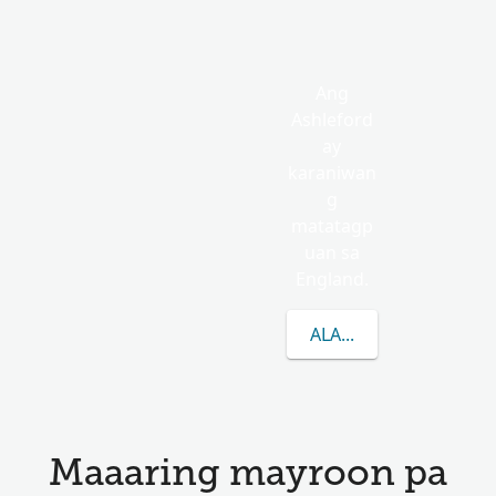
Ang
Ashleford
ay
karaniwan
g
matatagp
uan sa
England.
ALAMIN PA ANG TUN
Maaaring mayroon pa