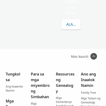
dalawa
pang
bansa.
ALAMIN PA ANG TUN
Mas kaunti
Tungkol
Para sa
Resources
Ano ang
sa
mga
ng
Inaalok
miyembro
Genealog
Namin
Ang Kuwento
Namin
ng
y
Family Tree
Simbahan
Mga
Mga Talaan ng
Mga
Sementeryo
Genealogy
Mga
FamilySearch