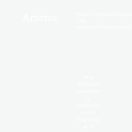
https://edge.fscdn.org/as
Arzeno
icon-
medium.58305dded85682
Ang
Arzeno ay
karaniwan
g
matatagp
uan sa
Argentina
at sa