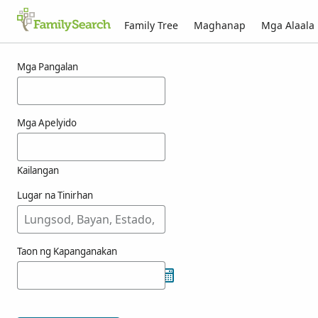
Family Tree
Maghanap
Mga Alaala
Mga Resulta para kay arzeno
Mga Pangalan
Mga Apelyido
Kailangan
Lugar na Tinirhan
Taon ng Kapanganakan