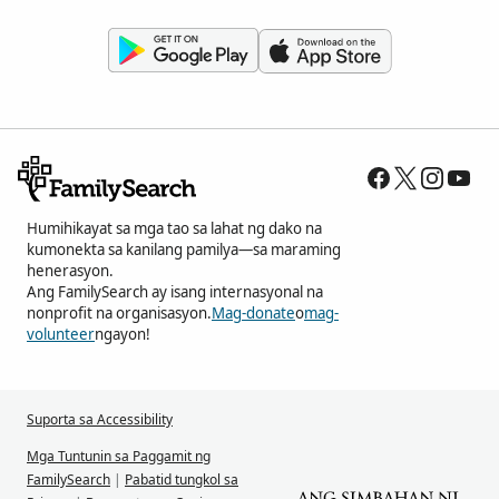
Humihikayat sa mga tao sa lahat ng dako na
kumonekta sa kanilang pamilya—sa maraming
henerasyon.
Ang FamilySearch ay isang internasyonal na
nonprofit na organisasyon.
Mag-donate
o
mag-
volunteer
ngayon!
Suporta sa Accessibility
Mga Tuntunin sa Paggamit ng
FamilySearch
|
Pabatid tungkol sa