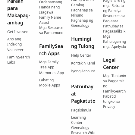
Paraan
Pag-share ng
Ordenansang
Catalog
mga Retrato
Handa nang
para
Paghanap sa
ng Pamilya
Isagawa
Makapag-
Ninuno
Resources sa
Family Name
Paghanap ng
Pag-aaral
ambag
Assist
Genealogy
Patnubay sa
Mga Resource
Pagsasaliksik
Get Involved
sa Pamumuno
Mga
Humingi
Ano ang
Kahulugan ng
Indexing
FamilySea
ng Tulong
mga Apelyido
Volunteer
rch Apps
Help Center
FamilySearch
Legal
Mga Family
Labs
Kontakin Kami
Center
Tree App
Iyong Account
Memories App
Mga Tuntunin
Lahat ng
sa Paggamit
Mobile Apps
Patnubay
ng
FamilySearch
at
Pabatid
Pagkatuto
tungkol sa
Privacy
Pagsisimula
Learning
Center
Genealogy
Research Wiki