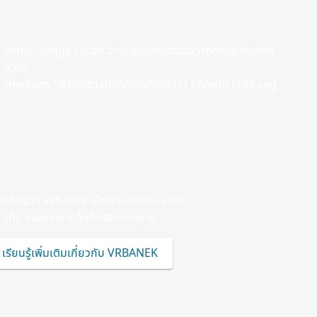
https://edge.fscdn.org/assets/static/media/invalid-
icon-
medium.58305dded85682d90d4c1772efbf1185.svg
ทั่วไปว่า Vrbanek เป็นนามสกุลใน สโลวะ
เกีย และประเทศอื่นอีกสองประเทศ
เรียนรู้เพิ่มเติมเกี่ยวกับ VRBANEK