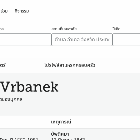
นร่วม
กิจกรรม
ุล
สถานที่เคยอาศัย
ปีเกิด
น
ตร์
โปรไฟล์สาแหรกครอบครัว
บ Vrbanek
วิตของบุคคล
เหตุการณ์
บัพติศมา