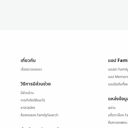
เกี่ยวกับ
แอป Fam
เรื่องราวของเรา
แอปสา Famil
แอป Memori
วิธีการมีส่วนช่วย
แอปมือถือทั้ง
มีส่วนร่วม
แหล่งข้อมู
การทำดัชนีคืออะไร
อาสาสมัคร
สุสาน
ห้องทดลอง FamilySearch
แค็ตตาล็อก F
ค้นหาบรรพชน