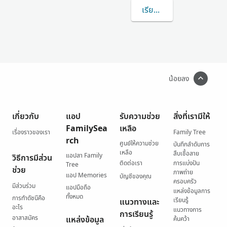
เรียนรู้เพิ่มเติมเกี่ยวกับ
น้อยลง
เกี่ยวกับ
แอป
รับความช่วย
สิ่งที่เรามีให้
FamilySea
เหลือ
เรื่องราวของเรา
Family Tree
rch
ศูนย์ให้ความช่วย
บันทึกลำดับการ
เหลือ
สืบเชื้อสาย
แอปสา Family
วิธีการมีส่วน
ติดต่อเรา
การแบ่งปัน
Tree
ช่วย
ภาพถ่าย
แอป Memories
บัญชีของคุณ
ครอบครัว
มีส่วนร่วม
แอปมือถือ
แหล่งข้อมูลการ
ทั้งหมด
การทำดัชนีคือ
เรียนรู้
แนวทางและ
อะไร
แนวทางการ
การเรียนรู้
อาสาสมัคร
แหล่งข้อมูล
ค้นคว้า