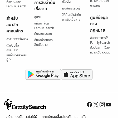
ความหมายของ
ห้องทดลอง
เริ่มต้น
การสืบลำดับ
นามสกุล
FamilySearch
เชื้อสาย
ศูนย์การเรียนรู้
วิกิค้นคว้าลำดับ
ศูนย์ข้อมูล
สุสาน
สำหรับ
การสืบเชื้อสาย
ทาง
แค็ตตาล็อก
สมาชิก
FamilySearch
กฎหมาย
ศาสนจักร
ค้นหาบรรพชน
ข้อตกลงการใช้
ศาสนพิธีพร้อมทำ
ค้นหาลำดับการ
FamilySearch
สืบเชื้อสาย
ตัวช่วยชื่อ
ข้อประกาศเรื่อง
ครอบครัว
ความเป็นส่วนตัว
แหล่งช่วยสำหรับ
ผู้นำ
สร้างแรงบันดาลใจให้ผู้คนทุกแห่งหนเชื่อมโยงกับครอบครัว