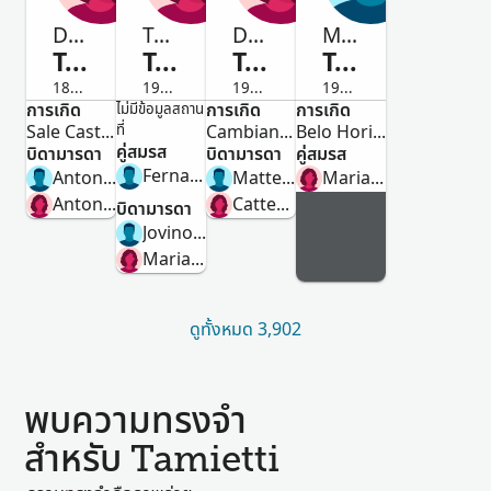
Domenica Maria
Terezinha
Domenica Maria
Mario
Tamietti
Tamietti
Tamietti
Tamietti
1841-1844
1930-2011
1912-ถึงแก่กรรม
1914-1986
การเกิด
การเกิด
การเกิด
หญิง
ไม่มีข้อมูลสถาน
หญิง
หญิง
ชาย
Sale Castelnuovo, Torino, Piemonte, Italy
ที่
Cambiano, Torino, Piemonte, Italia
Belo Horizonte, Minas Gerais, Brasil
คู่สมรส
บิดามารดา
บิดามารดา
คู่สมรส
Fernando Tamietti
Antonio Tamietti
Matteo Tamietti
Maria Das Mercês Tamietti
Antonia Maria Croce
Catterina Cavaglià
บิดามารดา
Jovino Ricardo Dos Santos
Maria Da Conceição Fonseca
ดูทั้งหมด 3,902
พบความทรงจำ
สำหรับ Tamietti