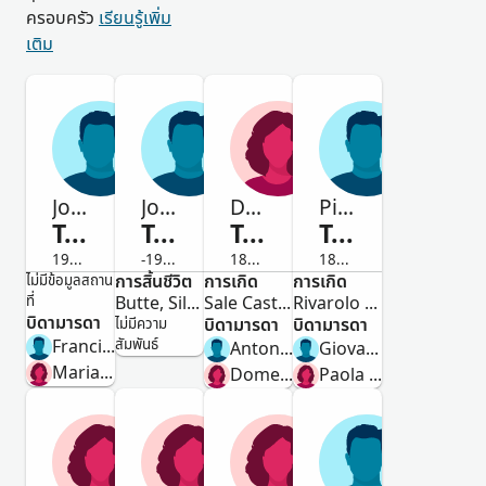
ครอบครัว
เรียนรู้เพิ่ม
เติม
João
John Baptiste
Domenica
Pietro Giuseppe Giacomo
Tamietti
Tamietti
Tamietti
Tamietti
1946-1966
-1932
1886-ถึงแก่กรรม
1888-ถึงแก่กรรม
การสิ้นชีวิต
การเกิด
การเกิด
ไม่มีข้อมูลสถาน
ชาย
ชาย
หญิง
ชาย
ที่
Butte, Silver Bow, Montana, United States
Sale Castelnuovo, Torino, Piedmont, Italy
Rivarolo Canavese, Turin, Piedmont, Italy
บิดามารดา
บิดามารดา
บิดามารดา
ไม่มีความ
Francisco Tamietti
สัมพันธ์
Antonio Pietro Tamietto
Giovanni Antonio Tamietti
Maria da Conceição Ayres
Domenica Pagliero
Paola Vota