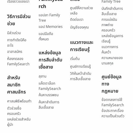
เรื่องราวของเรา
Family Tree
rch
ศูนย์ให้ความช่วย
บันทึกลำดับการ
เหลือ
สืบเชื้อสาย
แอปสา Family
วิธีการมีส่วน
ติดต่อเรา
การแบ่งปัน
Tree
ช่วย
ภาพถ่าย
แอป Memories
บัญชีของคุณ
ครอบครัว
มีส่วนร่วม
แอปมือถือ
แหล่งข้อมูลการ
ทั้งหมด
การทำดัชนีคือ
เรียนรู้
แนวทางและ
อะไร
แนวทางการ
การเรียนรู้
อาสาสมัคร
แหล่งข้อมูล
ค้นคว้า
ความหมายของ
ห้องทดลอง
เริ่มต้น
การสืบลำดับ
นามสกุล
FamilySearch
เชื้อสาย
ศูนย์การเรียนรู้
วิกิค้นคว้าลำดับ
ศูนย์ข้อมูล
สุสาน
สำหรับ
การสืบเชื้อสาย
ทาง
แค็ตตาล็อก
สมาชิก
FamilySearch
กฎหมาย
ศาสนจักร
ค้นหาบรรพชน
ข้อตกลงการใช้
ศาสนพิธีพร้อมทำ
ค้นหาลำดับการ
FamilySearch
สืบเชื้อสาย
ตัวช่วยชื่อ
ข้อประกาศเรื่อง
ครอบครัว
ความเป็นส่วนตัว
แหล่งช่วยสำหรับ
ผู้นำ