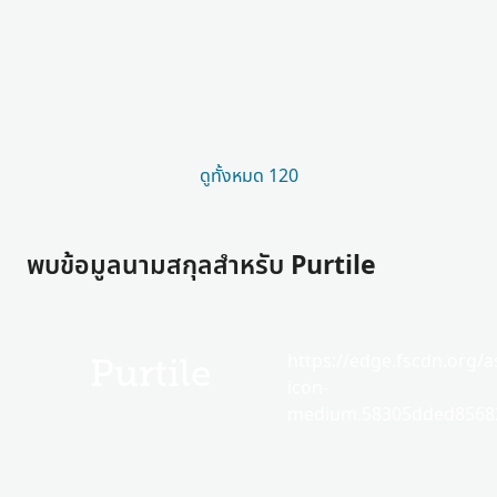
ดูทั้งหมด 120
พบข้อมูลนามสกุลสำหรับ Purtile
https://edge.fscdn.org/as
Purtile
icon-
medium.58305dded85682