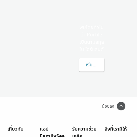
พบโดยทั่วไป
ว่า Purtile
เป็นนามสกุล
ใน ไอร์แลนด์
เรียนรู้เพิ่มเติมเกี่ยวกับ
น้อยลง
เกี่ยวกับ
แอป
รับความช่วย
สิ่งที่เรามีให้
FamilySea
เหลือ