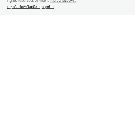
rights reserved. บริการโดย
ศาสนจักรของพระ
เยซูคริสต์แห่งวิสุทธิชนยุคสุดท้าย