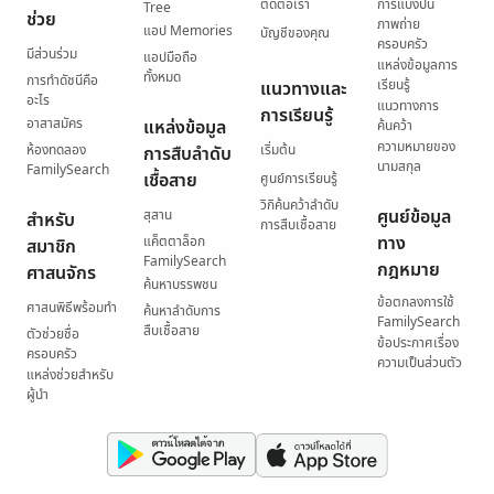
ติดต่อเรา
การแบ่งปัน
Tree
ช่วย
ภาพถ่าย
แอป Memories
บัญชีของคุณ
ครอบครัว
มีส่วนร่วม
แอปมือถือ
แหล่งข้อมูลการ
ทั้งหมด
การทำดัชนีคือ
เรียนรู้
แนวทางและ
อะไร
แนวทางการ
การเรียนรู้
อาสาสมัคร
แหล่งข้อมูล
ค้นคว้า
ความหมายของ
ห้องทดลอง
เริ่มต้น
การสืบลำดับ
นามสกุล
FamilySearch
เชื้อสาย
ศูนย์การเรียนรู้
วิกิค้นคว้าลำดับ
ศูนย์ข้อมูล
สุสาน
สำหรับ
การสืบเชื้อสาย
ทาง
แค็ตตาล็อก
สมาชิก
FamilySearch
กฎหมาย
ศาสนจักร
ค้นหาบรรพชน
ข้อตกลงการใช้
ศาสนพิธีพร้อมทำ
ค้นหาลำดับการ
FamilySearch
สืบเชื้อสาย
ตัวช่วยชื่อ
ข้อประกาศเรื่อง
ครอบครัว
ความเป็นส่วนตัว
แหล่งช่วยสำหรับ
ผู้นำ