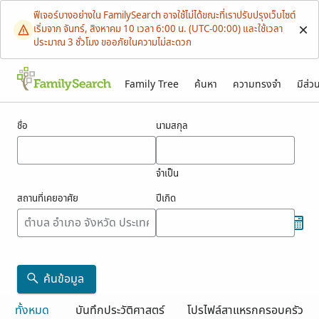
ฟีเจอร์บางอย่างใน FamilySearch อาจใช้ไม่ได้ขณะที่เราปรับปรุงเว็บไซต์
เริ่มจาก จันทร์, สิงหาคม 10 เวลา 6:00 น. (UTC-00:00) และใช้เวลา
ประมาณ 3 ชั่วโมง ขออภัยในความไม่สะดวก
Family Tree
ค้นหา
ความทรงจำ
มีส่ว
ผลสำหรับ ouman
ชื่อ
นามสกุล
จำเป็น
สถานที่เคยอาศัย
ปีเกิด
ค้นข้อมูล
ทั้งหมด
บันทึกประวัติศาสตร์
โปรไฟล์สาแหรกครอบครัว