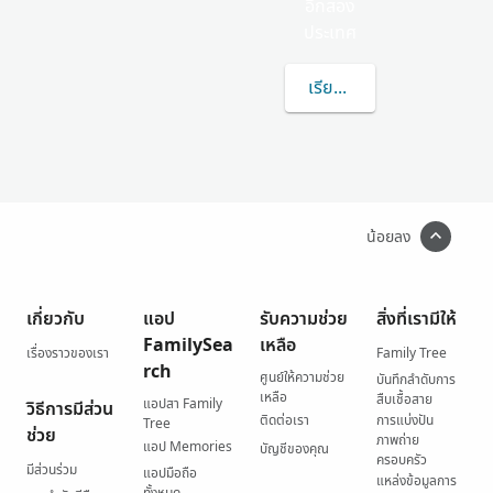
อีกสอง
ประเทศ
เรียนรู้เพิ่มเติมเกี่ยวกับ 
น้อยลง
เกี่ยวกับ
แอป
รับความช่วย
สิ่งที่เรามีให้
FamilySea
เหลือ
เรื่องราวของเรา
Family Tree
rch
ศูนย์ให้ความช่วย
บันทึกลำดับการ
เหลือ
สืบเชื้อสาย
แอปสา Family
วิธีการมีส่วน
ติดต่อเรา
การแบ่งปัน
Tree
ช่วย
ภาพถ่าย
แอป Memories
บัญชีของคุณ
ครอบครัว
มีส่วนร่วม
แอปมือถือ
แหล่งข้อมูลการ