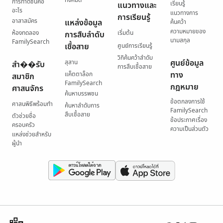
ทั้งหมด
การทำดัชนีคือ
เรียนรู้
แนวทางและ
อะไร
แนวทางการ
การเรียนรู้
อาสาสมัคร
แหล่งข้อมูล
ค้นคว้า
ความหมายของ
ห้องทดลอง
เริ่มต้น
การสืบลำดับ
นามสกุล
FamilySearch
เชื้อสาย
ศูนย์การเรียนรู้
วิกิค้นคว้าลำดับ
ศูนย์ข้อมูล
สุสาน
สำ��รับ
การสืบเชื้อสาย
ทาง
แค็ตตาล็อก
สมาชิก
FamilySearch
กฎหมาย
ศาสนจักร
ค้นหาบรรพชน
ข้อตกลงการใช้
ศาสนพิธีพร้อมทำ
ค้นหาลำดับการ
FamilySearch
สืบเชื้อสาย
ตัวช่วยชื่อ
ข้อประกาศเรื่อง
ครอบครัว
ความเป็นส่วนตัว
แหล่งช่วยสำหรับ
ผู้นำ