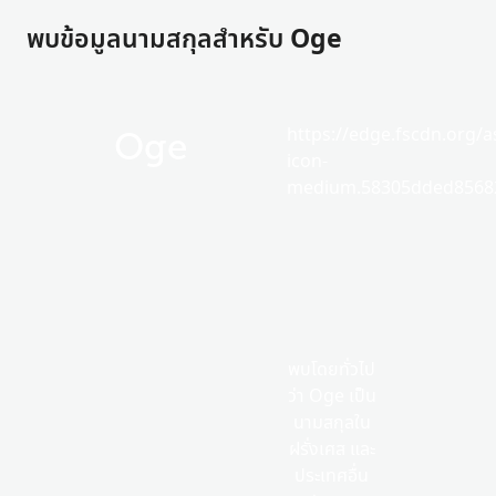
พบข้อมูลนามสกุลสำหรับ Oge
https://edge.fscdn.org/as
Oge
icon-
medium.58305dded85682
พบโดยทั่วไป
ว่า Oge เป็น
นามสกุลใน
ฝรั่งเศส และ
ประเทศอื่น