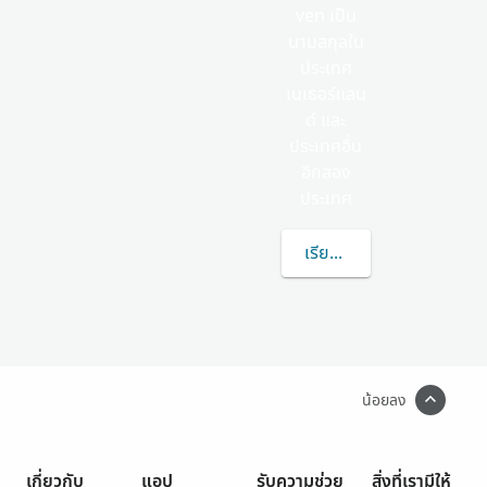
ven เป็น
นามสกุลใน
ประเทศ
เนเธอร์แลน
ด์ และ
ประเทศอื่น
อีกสอง
ประเทศ
เรียนรู้เพิ่มเติมเกี่ยว
น้อยลง
เกี่ยวกับ
แอป
รับความช่วย
สิ่งที่เรามีให้