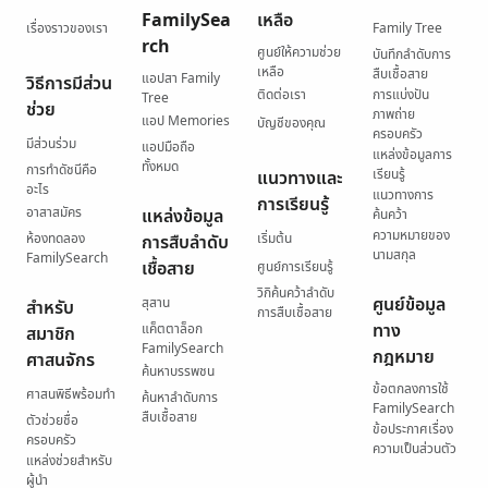
FamilySea
เหลือ
เรื่องราวของเรา
Family Tree
rch
ศูนย์ให้ความช่วย
บันทึกลำดับการ
เหลือ
สืบเชื้อสาย
แอปสา Family
วิธีการมีส่วน
ติดต่อเรา
การแบ่งปัน
Tree
ช่วย
ภาพถ่าย
แอป Memories
บัญชีของคุณ
ครอบครัว
มีส่วนร่วม
แอปมือถือ
แหล่งข้อมูลการ
ทั้งหมด
การทำดัชนีคือ
เรียนรู้
แนวทางและ
อะไร
แนวทางการ
การเรียนรู้
อาสาสมัคร
แหล่งข้อมูล
ค้นคว้า
ความหมายของ
ห้องทดลอง
เริ่มต้น
การสืบลำดับ
นามสกุล
FamilySearch
เชื้อสาย
ศูนย์การเรียนรู้
วิกิค้นคว้าลำดับ
ศูนย์ข้อมูล
สุสาน
สำหรับ
การสืบเชื้อสาย
ทาง
แค็ตตาล็อก
สมาชิก
FamilySearch
กฎหมาย
ศาสนจักร
ค้นหาบรรพชน
ข้อตกลงการใช้
ศาสนพิธีพร้อมทำ
ค้นหาลำดับการ
FamilySearch
สืบเชื้อสาย
ตัวช่วยชื่อ
ข้อประกาศเรื่อง
ครอบครัว
ความเป็นส่วนตัว
แหล่งช่วยสำหรับ
ผู้นำ