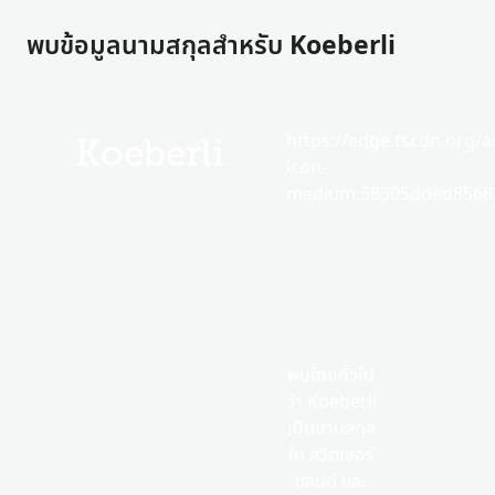
พบข้อมูลนามสกุลสำหรับ Koeberli
https://edge.fscdn.org/as
Koeberli
icon-
medium.58305dded85682
พบโดยทั่วไป
ว่า Koeberli
เป็นนามสกุล
ใน สวิตเซอร์
แลนด์ และ