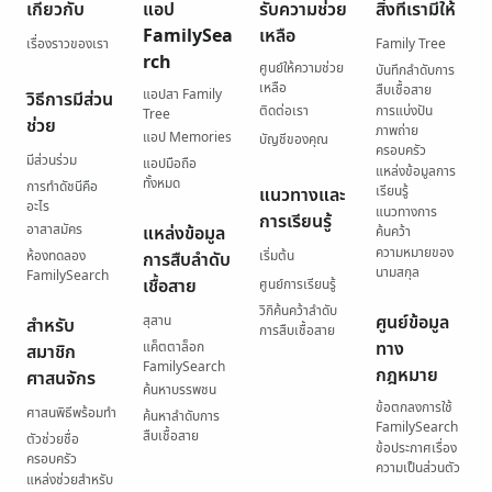
เกี่ยวกับ
แอป
รับความช่วย
สิ่งที่เรามีให้
FamilySea
เหลือ
เรื่องราวของเรา
Family Tree
rch
ศูนย์ให้ความช่วย
บันทึกลำดับการ
เหลือ
สืบเชื้อสาย
แอปสา Family
วิธีการมีส่วน
ติดต่อเรา
การแบ่งปัน
Tree
ช่วย
ภาพถ่าย
แอป Memories
บัญชีของคุณ
ครอบครัว
มีส่วนร่วม
แอปมือถือ
แหล่งข้อมูลการ
ทั้งหมด
การทำดัชนีคือ
เรียนรู้
แนวทางและ
อะไร
แนวทางการ
การเรียนรู้
อาสาสมัคร
แหล่งข้อมูล
ค้นคว้า
ความหมายของ
ห้องทดลอง
เริ่มต้น
การสืบลำดับ
นามสกุล
FamilySearch
เชื้อสาย
ศูนย์การเรียนรู้
วิกิค้นคว้าลำดับ
ศูนย์ข้อมูล
สุสาน
สำหรับ
การสืบเชื้อสาย
ทาง
แค็ตตาล็อก
สมาชิก
FamilySearch
กฎหมาย
ศาสนจักร
ค้นหาบรรพชน
ข้อตกลงการใช้
ศาสนพิธีพร้อมทำ
ค้นหาลำดับการ
FamilySearch
สืบเชื้อสาย
ตัวช่วยชื่อ
ข้อประกาศเรื่อง
ครอบครัว
ความเป็นส่วนตัว
แหล่งช่วยสำหรับ