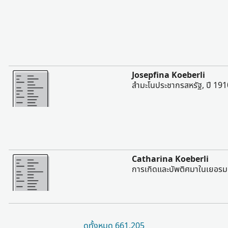
มากขึ้น
Josepfina Koeberli
สํามะโนประชากรสหรัฐ, ปี 191
มากขึ้น
Catharina Koeberli
การเกิดและบัพติศมาในเยอรมน
ดูทั้งหมด 661,205