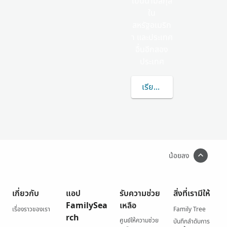
เป็นนามสกุล
ใน
สหรัฐอเมริก
า และประเทศ
อื่นอีกสอง
ประเทศ
เรียนรู้เพิ่มเติมเกี่ยวกับ
น้อยลง
เกี่ยวกับ
แอป
รับความช่วย
สิ่งที่เรามีให้
FamilySea
เหลือ
เรื่องราวของเรา
Family Tree
rch
ศูนย์ให้ความช่วย
บันทึกลำดับการ