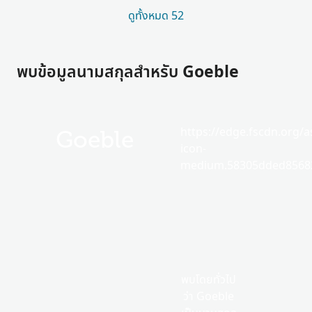
ดูทั้งหมด 52
พบข้อมูลนามสกุลสำหรับ Goeble
https://edge.fscdn.org/as
Goeble
icon-
medium.58305dded85682
พบโดยทั่วไป
ว่า Goeble