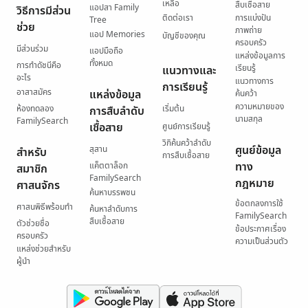
เหลือ
สืบเชื้อสาย
แอปสา Family
วิธีการมีส่วน
ติดต่อเรา
การแบ่งปัน
Tree
ช่วย
ภาพถ่าย
แอป Memories
บัญชีของคุณ
ครอบครัว
มีส่วนร่วม
แอปมือถือ
แหล่งข้อมูลการ
ทั้งหมด
การทำดัชนีคือ
เรียนรู้
แนวทางและ
อะไร
แนวทางการ
การเรียนรู้
อาสาสมัคร
แหล่งข้อมูล
ค้นคว้า
ความหมายของ
ห้องทดลอง
เริ่มต้น
การสืบลำดับ
นามสกุล
FamilySearch
เชื้อสาย
ศูนย์การเรียนรู้
วิกิค้นคว้าลำดับ
ศูนย์ข้อมูล
สุสาน
สำหรับ
การสืบเชื้อสาย
ทาง
แค็ตตาล็อก
สมาชิก
FamilySearch
กฎหมาย
ศาสนจักร
ค้นหาบรรพชน
ข้อตกลงการใช้
ศาสนพิธีพร้อมทำ
ค้นหาลำดับการ
FamilySearch
สืบเชื้อสาย
ตัวช่วยชื่อ
ข้อประกาศเรื่อง
ครอบครัว
ความเป็นส่วนตัว
แหล่งช่วยสำหรับ
ผู้นำ