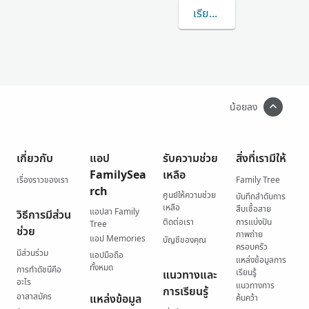
เรียนรู้เพิ่มเติมเกี่ยวกับ 
น้อยลง
เกี่ยวกับ
แอป
รับความช่วย
สิ่งที่เรามีให้
FamilySea
เหลือ
เรื่องราวของเรา
Family Tree
rch
ศูนย์ให้ความช่วย
บันทึกลำดับการ
เหลือ
สืบเชื้อสาย
แอปสา Family
วิธีการมีส่วน
ติดต่อเรา
การแบ่งปัน
Tree
ช่วย
ภาพถ่าย
แอป Memories
บัญชีของคุณ
ครอบครัว
มีส่วนร่วม
แอปมือถือ
แหล่งข้อมูลการ
ทั้งหมด
การทำดัชนีคือ
เรียนรู้
แนวทางและ
อะไร
แนวทางการ
การเรียนรู้
อาสาสมัคร
แหล่งข้อมูล
ค้นคว้า