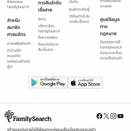
ความหมายของ
ห้องทดลอง
เริ่มต้น
การสืบลำดับ
นามสกุล
FamilySearch
เชื้อสาย
ศูนย์การเรียนรู้
วิกิค้นคว้าลำดับ
ศูนย์ข้อมูล
สุสาน
สำหรับ
การสืบเชื้อสาย
ทาง
แค็ตตาล็อก
สมาชิก
FamilySearch
กฎหมาย
ศาสนจักร
ค้นหาบรรพชน
ข้อตกลงการใช้
ศาสนพิธีพร้อมทำ
ค้นหาลำดับการ
FamilySearch
สืบเชื้อสาย
ตัวช่วยชื่อ
ข้อประกาศเรื่อง
ครอบครัว
ความเป็นส่วนตัว
แหล่งช่วยสำหรับ
ผู้นำ
สร้างแรงบันดาลใจให้ผู้คนทุกแห่งหนเชื่อมโยงกับครอบครัว