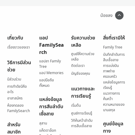
น้อยลง
เกี่ยวกับ
แอป
รับความช่วย
สิ่งที่เรามีให้
FamilySea
เหลือ
เรื่องราวของเรา
Family Tree
rch
ศูนย์ให้ความช่วย
บันทึกลำดับการ
เหลือ
สืบเชื้อสาย
แอปสา Family
วิธีการมีส่วน
ติดต่อเรา
การแบ่งปัน
Tree
ช่วย
ภาพถ่าย
แอป Memories
บัญชีของคุณ
ครอบครัว
มีส่วนร่วม
แอปมือถือ
แหล่งข้อมูลการ
ทั้งหมด
การทำดัชนีคือ
เรียนรู้
แนวทางและ
อะไร
แนวทางการ
การเรียนรู้
อาสาสมัคร
แหล่งข้อมูล
ค้นคว้า
ความหมายของ
ห้องทดลอง
เริ่มต้น
การสืบลำดับ
นามสกุล
FamilySearch
เชื้อสาย
ศูนย์การเรียนรู้
วิกิค้นคว้าลำดับ
ศูนย์ข้อมูล
สุสาน
สำหรับ
การสืบเชื้อสาย
ทาง
แค็ตตาล็อก
สมาชิก