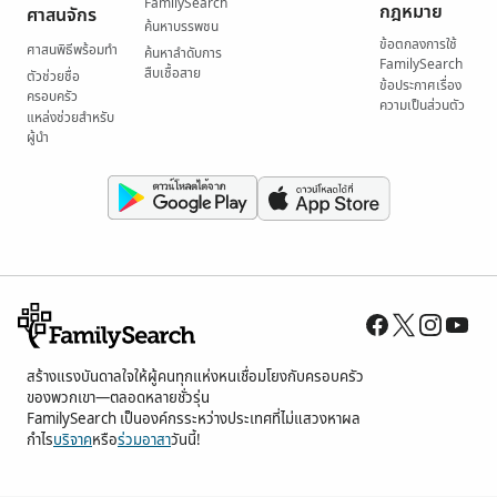
FamilySearch
กฎหมาย
ศาสนจักร
ค้นหาบรรพชน
ข้อตกลงการใช้
ศาสนพิธีพร้อมทำ
ค้นหาลำดับการ
FamilySearch
สืบเชื้อสาย
ตัวช่วยชื่อ
ข้อประกาศเรื่อง
ครอบครัว
ความเป็นส่วนตัว
แหล่งช่วยสำหรับ
ผู้นำ
สร้างแรงบันดาลใจให้ผู้คนทุกแห่งหนเชื่อมโยงกับครอบครัว
ของพวกเขา—ตลอดหลายชั่วรุ่น
FamilySearch เป็นองค์กรระหว่างประเทศที่ไม่แสวงหาผล
กำไร
บริจาค
หรือ
ร่วมอาสา
วันนี้!