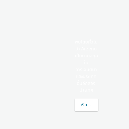
พบโดยทั่วไป
ว่า Arzeno
เป็นนามสกุล
ใน
อาร์เจนตินา
และประเทศ
อื่นอีกสอง
ประเทศ
เรียนรู้เพิ่มเติมเกี่ยวกับ