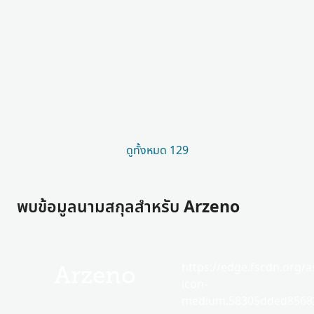
ดูทั้งหมด 129
พบข้อมูลนามสกุลสำหรับ Arzeno
https://edge.fscdn.org/as
Arzeno
icon-
medium.58305dded85682