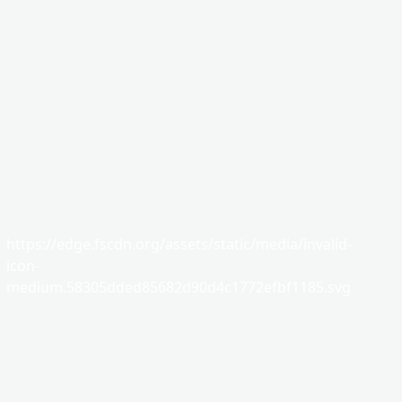
https://edge.fscdn.org/assets/static/media/invalid-
icon-
medium.58305dded85682d90d4c1772efbf1185.svg