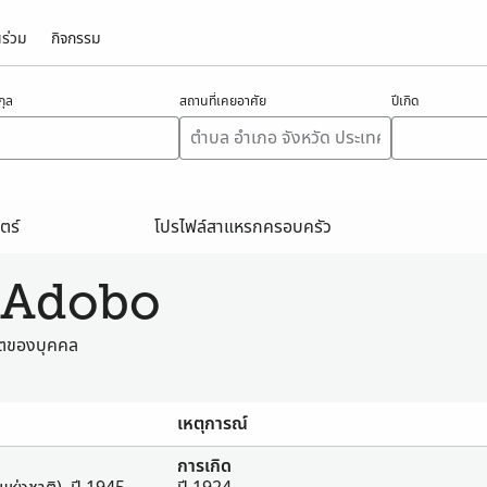
นร่วม
กิจกรรม
ุล
สถานที่เคยอาศัย
ปีเกิด
น
ตร์
โปรไฟล์สาแหรกครอบครัว
บ Adobo
วิตของบุคคล
เหตุการณ์
การเกิด