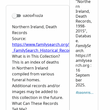
"Northe
rn
Ireland,
แสดงคำแปล
Death
Records,
1998-
Northern Ireland, Death
2015",
Records
Databas
Source:
e.
https://www.familysearch.org/en/wiki/Northern_Ire
FamilySe
_FamilySearch_Historical_Records
arch
.
https://f
What is in This Collection?
amilysea
This is an index of deaths
rch.org :
in Northern Ireland
16
compiled from various
Septem
funeral homes.
ber
2025.
Additional records and/or
images may be added to
คัดลอกการอ้างอิง
this collection in the future.
What Can These Records
Tell Me?