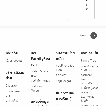
n
d
น้อยลง
เกี่ยวกับ
แอป
รับความช่วย
สิ่งที่เรามีให้
FamilySea
เหลือ
เรื่องราวของเรา
Family Tree
rch
ศูนย์ให้ความช่วย
บันทึกลำดับการ
เหลือ
สืบเชื้อสาย
แอปสา Family
วิธีการมีส่วน
ติดต่อเรา
การแบ่งปัน
Tree
ช่วย
ภาพถ่าย
แอป Memories
บัญชีของคุณ
ครอบครัว
มีส่วนร่วม
แอปมือถือ
แหล่งข้อมูลการ
ทั้งหมด
การทำดัชนีคือ
เรียนรู้
แนวทางและ
อะไร
แนวทางการ
การเรียนรู้
อาสาสมัคร
แหล่งข้อมูล
ค้นคว้า
ความหมายของ