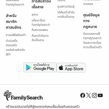
ห้องทดลอง
เริ่มต้น
การสืบลำดับ
นามสกุล
FamilySearch
เชื้อสาย
ศูนย์การเรียนรู้
วิกิค้นคว้าลำดับ
ศูนย์ข้อมูล
สุสาน
สำหรับ
การสืบเชื้อสาย
ทาง
แค็ตตาล็อก
สมาชิก
FamilySearch
กฎหมาย
ศาสนจักร
ค้นหาบรรพชน
ข้อตกลงการใช้
ศาสนพิธีพร้อมทำ
ค้นหาลำดับการ
FamilySearch
สืบเชื้อสาย
ตัวช่วยชื่อ
ข้อประกาศเรื่อง
ครอบครัว
ความเป็นส่วนตัว
แหล่งช่วยสำหรับ
ผู้นำ
สร้างแรงบันดาลใจให้ผู้คนทุกแห่งหนเชื่อมโยงกับครอบครัว