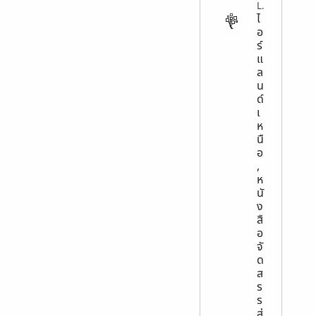
LEGAL
ไ
อ
ร์
แ
ล
น
ด์
เ
ห
นื
อ
,
ห
นั
ง
สื
อ
จั
ด
ส
ร
ร
ส่