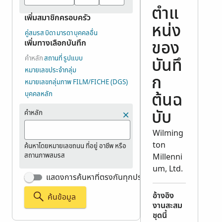
ตำแ
เพิ่มสมาชิกครอบครัว
หน่ง
คู่สมรส
บิดา
มารดา
บุคคลอื่น
เพิ่มทางเลือกบันทึก
ของ
คำหลัก
สถานที่
รูปแบบ
บันทึ
หมายเลขประจำกลุ่ม
ก
หมายเลขกลุ่มภาพ FILM/FICHE (DGS)
บุคคลหลัก
ต้นฉ
คำหลัก
บับ
Wilming
ton
ค้นหาโดยหมายเลขถนน ที่อยู่ อาชีพ หรือ
สถานภาพสมรส
Millenni
um, Ltd.
แสดงการค้นหาที่ตรงกันทุกประการ
อ้างอิง
ค้นข้อมูล
งานสะสม
ชุดนี้