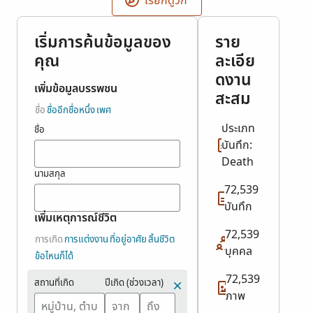
เรียกดูวิกิ
เริ่มการค้นข้อมูลของ
ราย
คุณ
ละเอีย
ดงาน
เพิ่มข้อมูลบรรพชน
สะสม
ชื่อ
ชื่ออีกชื่อหนึ่ง
เพศ
ประเภท
ชื่อ
บันทึก:
Death
นามสกุล
72,539
บันทึก
เพิ่มเหตุการณ์ชีวิต
72,539
การเกิด
การแต่งงาน
ที่อยู่อาศัย
สิ้นชีวิต
บุคคล
ข้อไหนก็ได้
72,539
สถานที่เกิด
ปีเกิด (ช่วงเวลา)
ภาพ