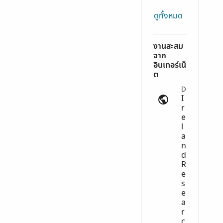
ดูทั้งหมด
งานสะสม
จาก
อินเทอร์เน็
ต
Directories | files.lib.byu.edu
I
r
e
l
a
n
d
R
e
s
e
a
r
c