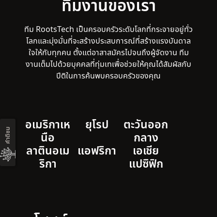
ทีมงานของเรา
ทีม RootsTech เป็นครอบครัวระดับโลกที่กระจายอยู่ทั่ว
โลกและมุ่งมั่นที่จะสร้างประสบการณ์ที่สร้างแรงบันดาล
ใจให้กับทุกคน ตั้งแต่อาสาสมัครไปจนถึงผู้จัดงาน ทีม
งานเต็มไปด้วยบุคคลที่ทุ่มเทเพื่อช่วยให้คุณได้สัมผัสกับ
ปีติในการค้นพบครอบครัวของคุณ
อเมริกาเห
ยุโรป
ตะวันออก
คำติชม
นือ
กลาง
ลาตินอเม
แอฟริกา
เอเชีย
ริกา
แปซิฟิก