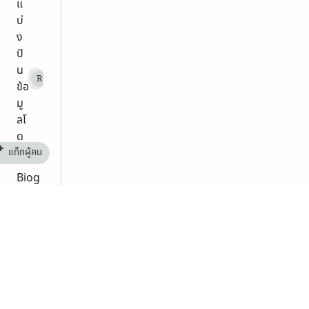
แ
บ่
ง
ปั
น
RonaldJordan
R
ข้อ
มู
ลโ
ด
ย
แท็กผู้คน
Biog
raph
y
Gabr
iel
Step
hens
1645