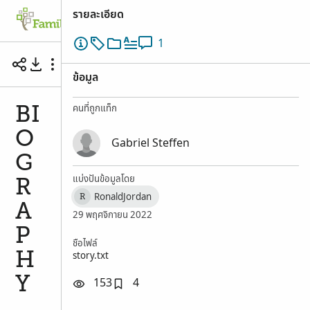
รายละเอียด
Family Tree
ค้นหา
ความทรงจำ
มีส่ว
1
BIOGRAPHY
ข้อมูล
คนที่ถูกแท็ก
BI
O
Gabriel Steffen
G
แบ่งปันข้อมูลโดย
R
RonaldJordan
R
A
29 พฤศจิกายน 2022
P
ชื่อไฟล์
story.txt
H
Y
153
4