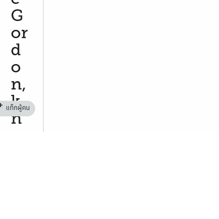
G
or
d
o
n,
k
แท็กผู้คน
n
o
w
n
as
La