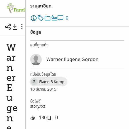
รายละเอียด
Family Tree
ค้นหา
ความทรงจำ
มีส่ว
0
Warner Eugene Gordon, known as Latigo Gor
ข้อมูล
คนที่ถูกแท็ก
W
ar
Warner Eugene Gordon
n
แบ่งปันข้อมูลโดย
er
Elaine B Kemp
E
E
10 มีนาคม 2015
u
ชื่อไฟล์
story.txt
ge
n
130
0
e