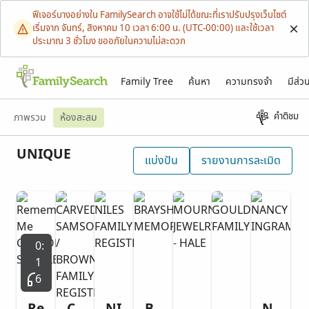
ฟีเจอร์บางอย่างใน FamilySearch อาจใช้ไม่ได้ขณะที่เราปรับปรุงเว็บไซต์
เริ่มจาก จันทร์, สิงหาคม 10 เวลา 6:00 น. (UTC-00:00) และใช้เวลา
ประมาณ 3 ชั่วโมง ขออภัยในความไม่สะดวก
Family Tree
ค้นหา
ความทรงจำ
มีส่ว
คำติชม
ภาพรวม
ห้องสะสม
UNIQUE
แบ่งปัน
รายงานการละเมิด
0:
1
6