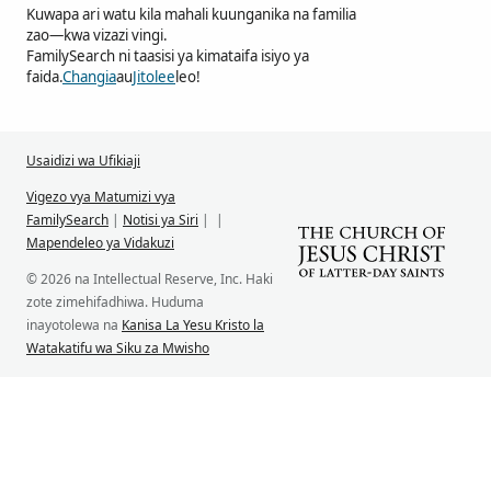
Kuwapa ari watu kila mahali kuunganika na familia
zao—kwa vizazi vingi.
FamilySearch ni taasisi ya kimataifa isiyo ya
faida.
Changia
au
Jitolee
leo!
Usaidizi wa Ufikiaji
Vigezo vya Matumizi vya
FamilySearch
|
Notisi ya Siri
|
|
Mapendeleo ya Vidakuzi
© 2026 na Intellectual Reserve, Inc. Haki
zote zimehifadhiwa. Huduma
inayotolewa na
Kanisa La Yesu Kristo la
Watakatifu wa Siku za Mwisho