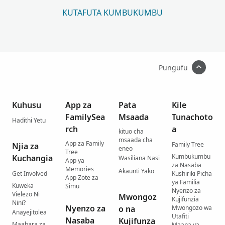
KUTAFUTA KUMBUKUMBU
Pungufu
Kuhusu
App za
Pata
Kile
FamilySea
Msaada
Tunachoto
Hadithi Yetu
rch
a
kituo cha
msaada cha
App za Family
Family Tree
Njia za
eneo
Tree
Kumbukumbu
Kuchangia
Wasiliana Nasi
App ya
za Nasaba
Memories
Akaunti Yako
Get Involved
Kushiriki Picha
App Zote za
ya Familia
Kuweka
Simu
Nyenzo za
Vielezo Ni
Mwongoz
Kujifunzia
Nini?
Nyenzo za
o na
Mwongozo wa
Anayejitolea
Utafiti
Nasaba
Kujifunza
Maabara za
Maana ya