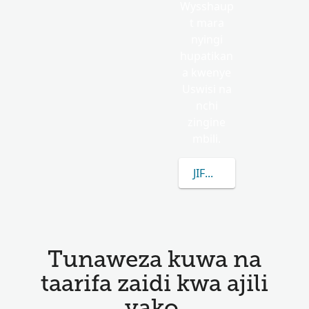
Wysshaup
t mara
nyingi
hupatikan
a kwenye
Uswisi na
nchi
zingine
mbili.
JIFUNZE ZAIDI KUHU
Tunaweza kuwa na
taarifa zaidi kwa ajili