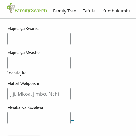
Family Tree
Tafuta
Kumbukumbu
Matokeo kwa ajili ya wysshaupt
Majina ya Kwanza
Majina ya Mwisho
Inahitajika
Mahali Walipoishi
Mwaka wa Kuzaliwa