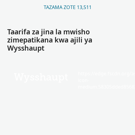
TAZAMA ZOTE 13,511
Taarifa za jina la mwisho
zimepatikana kwa ajili ya
Wysshaupt
https://edge.fscdn.org/as
Wysshaupt
icon-
medium.58305dded85682