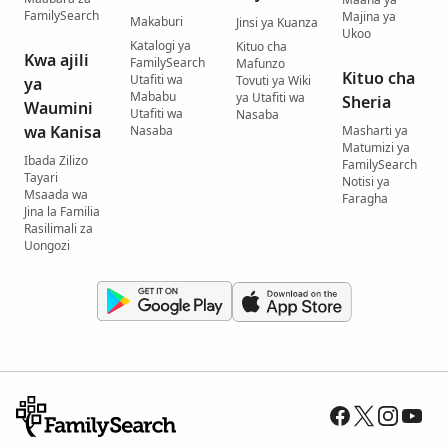
FamilySearch
Majina ya
Makaburi
Jinsi ya Kuanza
Ukoo
Katalogi ya
Kituo cha
Kwa ajili
FamilySearch
Mafunzo
Kituo cha
Utafiti wa
Tovuti ya Wiki
ya
Mababu
ya Utafiti wa
Sheria
Waumini
Utafiti wa
Nasaba
wa Kanisa
Nasaba
Masharti ya
Matumizi ya
Ibada Zilizo
FamilySearch
Tayari
Notisi ya
Msaada wa
Faragha
Jina la Familia
Rasilimali za
Uongozi