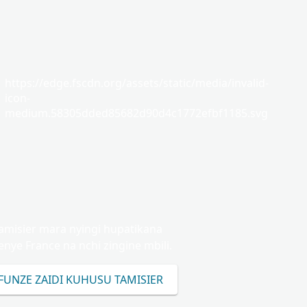
https://edge.fscdn.org/assets/static/media/invalid-
icon-
medium.58305dded85682d90d4c1772efbf1185.svg
amisier mara nyingi hupatikana
nye France na nchi zingine mbili.
IFUNZE ZAIDI KUHUSU TAMISIER