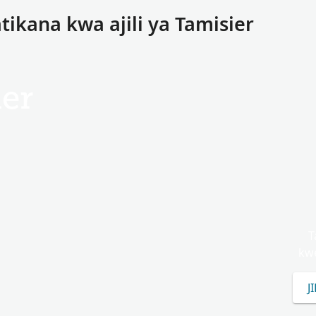
tikana kwa ajili ya Tamisier
er
T
kwe
J