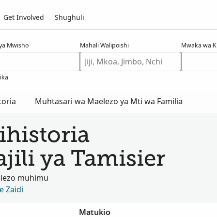
Get Involved
Shughuli
 ya Mwisho
Mahali Walipoishi
Mwaka wa K
jika
oria
Muhtasari wa Maelezo ya Mti wa Familia
historia
jili ya Tamisier
elezo muhimu
e Zaidi
Matukio