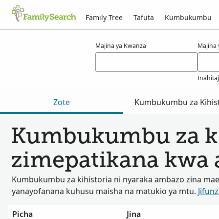
Family Tree
Tafuta
Kumbukumbu
Matokeo kwa ajili ya tamisier
Majina ya Kwanza
Majina
Inahita
Zote
Kumbukumbu za Kihist
Kumbukumbu za ki
zimepatikana kwa a
Kumbukumbu za kihistoria ni nyaraka ambazo zina ma
yanayofanana kuhusu maisha na matukio ya mtu.
Jifunz
Picha
Jina