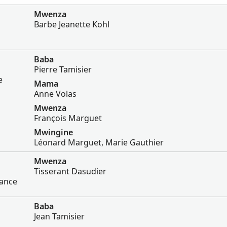
Mwenza
Barbe Jeanette Kohl
Baba
Pierre Tamisier
e
Mama
Anne Volas
Mwenza
François Marguet
Mwingine
Léonard Marguet, Marie Gauthier
Mwenza
Tisserant Dasudier
rance
Baba
Jean Tamisier