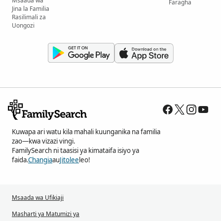
Msaada wa
Faragha
Jina la Familia
Rasilimali za
Uongozi
Kuwapa ari watu kila mahali kuunganika na familia
zao—kwa vizazi vingi.
FamilySearch ni taasisi ya kimataifa isiyo ya
faida.
Changia
au
Jitolee
leo!
Msaada wa Ufikiaji
Masharti ya Matumizi ya