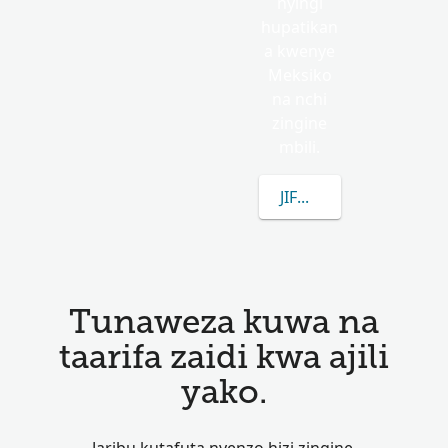
nyingi
hupatikan
a kwenye
Meksiko
na nchi
zingine
mbili.
JIFUNZE ZAIDI KUHU
Tunaweza kuwa na
taarifa zaidi kwa ajili
yako.