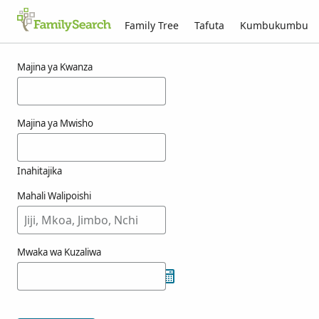
Family Tree
Tafuta
Kumbukumbu
Matokeo kwa ajili ya oyeda
Majina ya Kwanza
Majina ya Mwisho
Inahitajika
Mahali Walipoishi
Mwaka wa Kuzaliwa