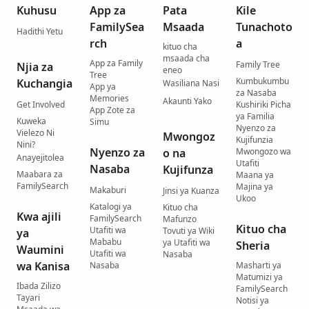
Kuhusu
App za
Pata
Kile
FamilySea
Msaada
Tunachoto
Hadithi Yetu
rch
a
kituo cha
msaada cha
App za Family
Family Tree
Njia za
eneo
Tree
Kumbukumbu
Kuchangia
Wasiliana Nasi
App ya
za Nasaba
Memories
Akaunti Yako
Get Involved
Kushiriki Picha
App Zote za
ya Familia
Kuweka
Simu
Nyenzo za
Vielezo Ni
Mwongoz
Kujifunzia
Nini?
Nyenzo za
o na
Mwongozo wa
Anayejitolea
Utafiti
Nasaba
Kujifunza
Maabara za
Maana ya
FamilySearch
Majina ya
Makaburi
Jinsi ya Kuanza
Ukoo
Katalogi ya
Kituo cha
Kwa ajili
FamilySearch
Mafunzo
Kituo cha
Utafiti wa
Tovuti ya Wiki
ya
Mababu
ya Utafiti wa
Sheria
Waumini
Utafiti wa
Nasaba
wa Kanisa
Nasaba
Masharti ya
Matumizi ya
Ibada Zilizo
FamilySearch
Tayari
Notisi ya