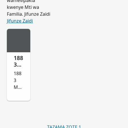
wamevipakia
kwenye Mti wa
Familia. Jifunze Zaidi
Jifunze Zaidi
188
3
Ma
188
rr
3
AR
Mar
RE
riag
DO
e of
ND
ARR
O
EDO
Jos
ND
e
TAZAMA ZOTE 1