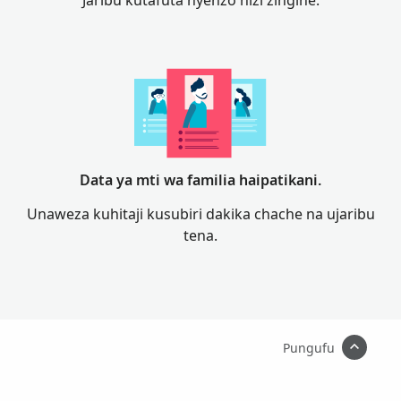
Jaribu kutafuta nyenzo hizi zingine.
Data ya mti wa familia haipatikani.
Unaweza kuhitaji kusubiri dakika chache na ujaribu
tena.
Pungufu