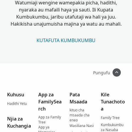
Watumiaji wengine wamepakia picha, hadithi,
nyaraka au mafaili haya ya sauti. Ili Kupata
Kumbukumbu, jaribu utafutaji wa hali ya juu.
Hakikisha unajumuisha majina ya watu au mahali.
KUTAFUTA KUMBUKUMBU
Pungufu
Kuhusu
App za
Pata
Kile
FamilySea
Msaada
Tunachoto
Hadithi Yetu
rch
a
kituo cha
msaada cha
App za Family
Family Tree
Njia za
eneo
Tree
Kumbukumbu
Kuchangia
Wasiliana Nasi
App ya
za Nasaba