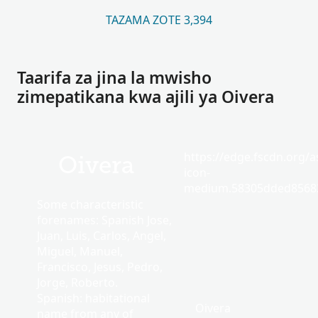
TAZAMA ZOTE 3,394
Taarifa za jina la mwisho
zimepatikana kwa ajili ya Oivera
https://edge.fscdn.org/as
Oivera
icon-
medium.58305dded85682
Some characteristic
forenames: Spanish Jose,
Juan, Luis, Carlos, Angel,
Miguel, Manuel,
Francisco, Jesus, Pedro,
Jorge, Roberto.
Spanish: habitational
Oivera
name from any of