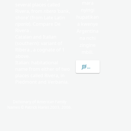
mara
several places called
nyingi
Rivera, from
ribera
‘bank,
hupatikan
shore’ (from Late Latin
riparia
). Compare De
a kwenye
Rivera .
Argentina
Catalan and Italian
na nchi
(southern): variant of
zingine
Ribera , a cognate of 1
mbili.
above.
Italian: habitational
JIFUNZE ZAIDI KUHUS
name from either of two
places called Rivera, in
Piedmont and Verbania.
Dictionary of American Family
Names © Patrick Hanks 2003, 2006.