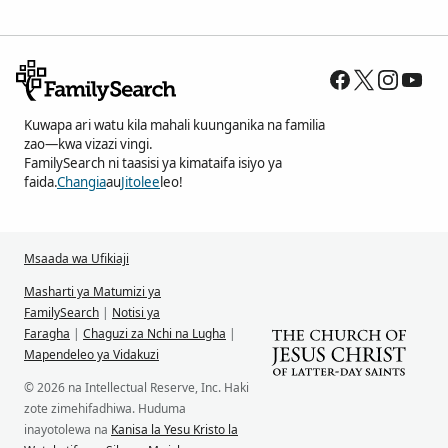
Kuwapa ari watu kila mahali kuunganika na familia
zao—kwa vizazi vingi.
FamilySearch ni taasisi ya kimataifa isiyo ya
faida.
Changia
au
Jitolee
leo!
Msaada wa Ufikiaji
Masharti ya Matumizi ya
FamilySearch
|
Notisi ya
Faragha
|
Chaguzi za Nchi na Lugha
|
Mapendeleo ya Vidakuzi
© 2026 na Intellectual Reserve, Inc. Haki
zote zimehifadhiwa. Huduma
inayotolewa na
Kanisa la Yesu Kristo la