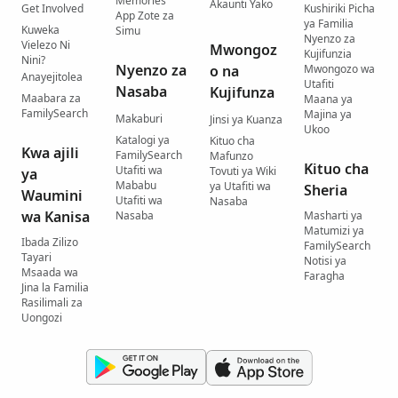
Memories
Akaunti Yako
Get Involved
Kushiriki Picha
App Zote za
ya Familia
Kuweka
Simu
Nyenzo za
Vielezo Ni
Mwongoz
Kujifunzia
Nini?
Nyenzo za
o na
Mwongozo wa
Anayejitolea
Utafiti
Nasaba
Kujifunza
Maabara za
Maana ya
FamilySearch
Majina ya
Makaburi
Jinsi ya Kuanza
Ukoo
Katalogi ya
Kituo cha
Kwa ajili
FamilySearch
Mafunzo
Kituo cha
Utafiti wa
Tovuti ya Wiki
ya
Mababu
ya Utafiti wa
Sheria
Waumini
Utafiti wa
Nasaba
wa Kanisa
Nasaba
Masharti ya
Matumizi ya
Ibada Zilizo
FamilySearch
Tayari
Notisi ya
Msaada wa
Faragha
Jina la Familia
Rasilimali za
Uongozi