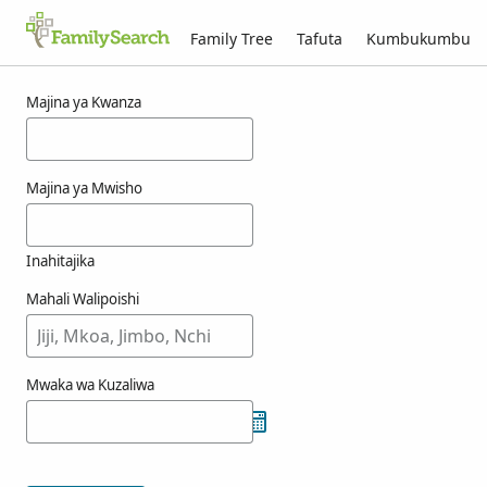
Family Tree
Tafuta
Kumbukumbu
Matokeo kwa ajili ya oivera
Majina ya Kwanza
Majina ya Mwisho
Inahitajika
Mahali Walipoishi
Mwaka wa Kuzaliwa