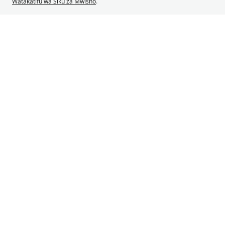
Watakatifu wa Siku za Mwisho
.