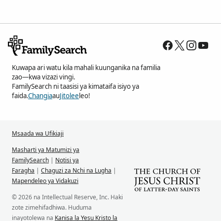
Kuwapa ari watu kila mahali kuunganika na familia
zao—kwa vizazi vingi.
FamilySearch ni taasisi ya kimataifa isiyo ya
faida.
Changia
au
Jitolee
leo!
Msaada wa Ufikiaji
Masharti ya Matumizi ya
FamilySearch
|
Notisi ya
Faragha
|
Chaguzi za Nchi na Lugha
|
Mapendeleo ya Vidakuzi
© 2026 na Intellectual Reserve, Inc. Haki
zote zimehifadhiwa. Huduma
inayotolewa na
Kanisa la Yesu Kristo la