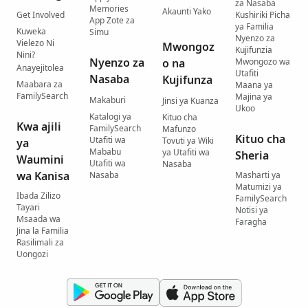
za Nasaba
Memories
Akaunti Yako
Get Involved
Kushiriki Picha
App Zote za
ya Familia
Kuweka
Simu
Nyenzo za
Vielezo Ni
Mwongoz
Kujifunzia
Nini?
Nyenzo za
o na
Mwongozo wa
Anayejitolea
Utafiti
Nasaba
Kujifunza
Maabara za
Maana ya
FamilySearch
Majina ya
Makaburi
Jinsi ya Kuanza
Ukoo
Katalogi ya
Kituo cha
Kwa ajili
FamilySearch
Mafunzo
Kituo cha
Utafiti wa
Tovuti ya Wiki
ya
Mababu
ya Utafiti wa
Sheria
Waumini
Utafiti wa
Nasaba
wa Kanisa
Nasaba
Masharti ya
Matumizi ya
Ibada Zilizo
FamilySearch
Tayari
Notisi ya
Msaada wa
Faragha
Jina la Familia
Rasilimali za
Uongozi