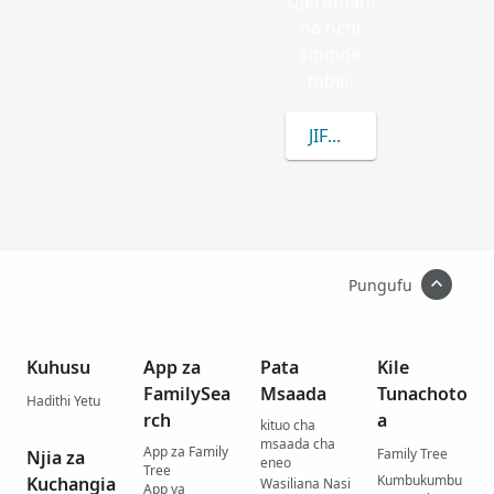
Ujerumani
na nchi
zingine
mbili.
JIFUNZE ZAIDI KUH
Pungufu
Kuhusu
App za
Pata
Kile
FamilySea
Msaada
Tunachoto
Hadithi Yetu
rch
a
kituo cha
msaada cha
App za Family
Family Tree
Njia za
eneo
Tree
Kumbukumbu
Kuchangia
Wasiliana Nasi
App ya