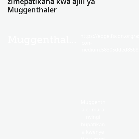
zimepatikana kwa ajili ya
Muggenthaler
https://edge.fscdn.org/as
Muggenthaler
icon-
medium.58305dded85682
Muggenth
aler mara
nyingi
hupatikan
a kwenye