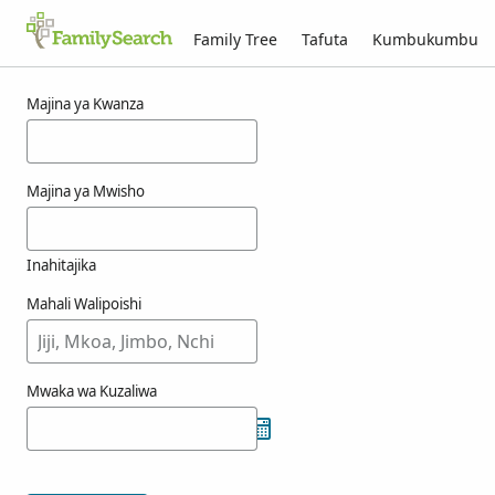
Family Tree
Tafuta
Kumbukumbu
Matokeo kwa ajili ya muggenthaler
Majina ya Kwanza
Majina ya Mwisho
Inahitajika
Mahali Walipoishi
Mwaka wa Kuzaliwa