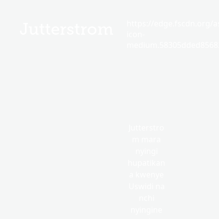
https://edge.fscdn.org/as
Jutterstrom
icon-
medium.58305dded85682
Jutterstro
m mara
nyingi
hupatikan
a kwenye
Uswidi na
nchi
nyingine