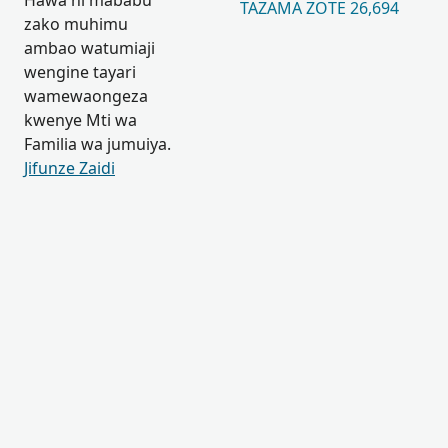
Hawa ni mababu
TAZAMA ZOTE 26,694
zako muhimu
ambao watumiaji
wengine tayari
wamewaongeza
kwenye Mti wa
Familia wa jumuiya.
Jifunze Zaidi