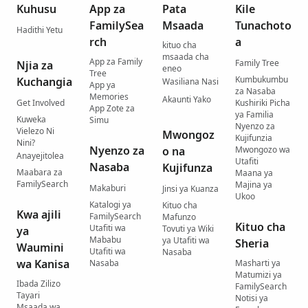
Kuhusu
App za
Pata
Kile
FamilySea
Msaada
Tunachoto
Hadithi Yetu
rch
a
kituo cha
msaada cha
App za Family
Family Tree
Njia za
eneo
Tree
Kumbukumbu
Kuchangia
Wasiliana Nasi
App ya
za Nasaba
Memories
Akaunti Yako
Get Involved
Kushiriki Picha
App Zote za
ya Familia
Kuweka
Simu
Nyenzo za
Vielezo Ni
Mwongoz
Kujifunzia
Nini?
Nyenzo za
o na
Mwongozo wa
Anayejitolea
Utafiti
Nasaba
Kujifunza
Maabara za
Maana ya
FamilySearch
Majina ya
Makaburi
Jinsi ya Kuanza
Ukoo
Katalogi ya
Kituo cha
Kwa ajili
FamilySearch
Mafunzo
Kituo cha
Utafiti wa
Tovuti ya Wiki
ya
Mababu
ya Utafiti wa
Sheria
Waumini
Utafiti wa
Nasaba
wa Kanisa
Nasaba
Masharti ya
Matumizi ya
Ibada Zilizo
FamilySearch
Tayari
Notisi ya
Msaada wa