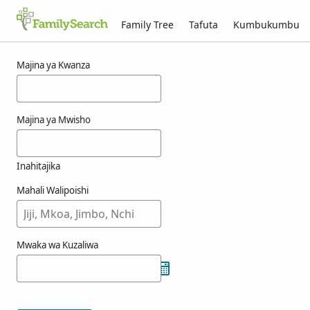
Family Tree
Tafuta
Kumbukumbu
Matokeo kwa ajili ya jutterstrom
Majina ya Kwanza
Majina ya Mwisho
Inahitajika
Mahali Walipoishi
Mwaka wa Kuzaliwa