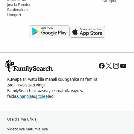
Faragha
Jina la Familia
Rasilimali za
Uongozi
Kuwapa ari watu kila mahali kuunganika na familia
zao—kwa vizazi vingi.
FamilySearch ni taasisi ya kimataifa isiyo ya
faida.
Changia
au
Jitolee
leo!
Usaidizi wa Ufikiaji
Vigezo vya Matumizi vya