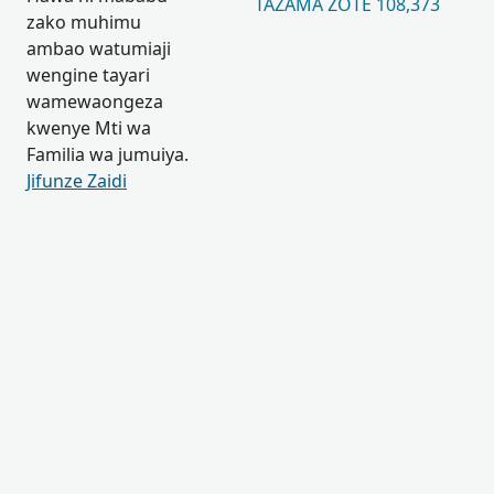
TAZAMA ZOTE 108,373
zako muhimu
ambao watumiaji
wengine tayari
wamewaongeza
kwenye Mti wa
Familia wa jumuiya.
Jifunze Zaidi