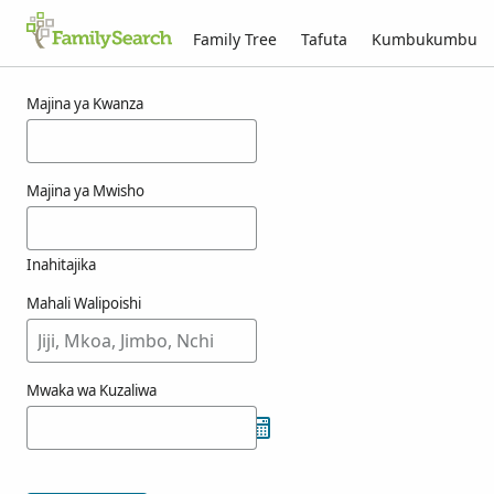
Family Tree
Tafuta
Kumbukumbu
Matokeo kwa ajili ya jostorjust
Majina ya Kwanza
Majina ya Mwisho
Inahitajika
Mahali Walipoishi
Mwaka wa Kuzaliwa