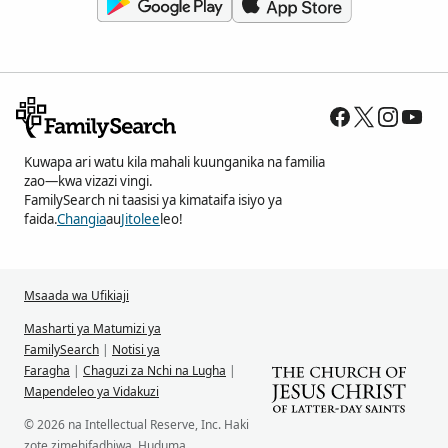
Kuwapa ari watu kila mahali kuunganika na familia
zao—kwa vizazi vingi.
FamilySearch ni taasisi ya kimataifa isiyo ya
faida.
Changia
au
Jitolee
leo!
Msaada wa Ufikiaji
Masharti ya Matumizi ya
FamilySearch
|
Notisi ya
Faragha
|
Chaguzi za Nchi na Lugha
|
Mapendeleo ya Vidakuzi
© 2026 na Intellectual Reserve, Inc. Haki
zote zimehifadhiwa. Huduma