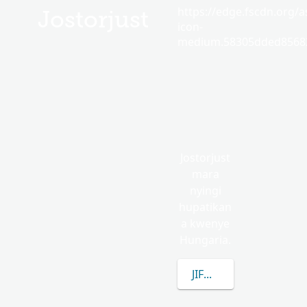
https://edge.fscdn.org/as
Jostorjust
icon-
medium.58305dded85682
Jostorjust
mara
nyingi
hupatikan
a kwenye
Hungaria.
JIFUNZE ZAIDI KUHUS