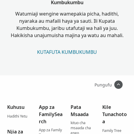
Kumbukumbu
Watumiaji wengine wamepakia picha, hadithi,
nyaraka au mafaili haya ya sauti. Ili Kupata
Kumbukumbu, jaribu utafutaji wa hali ya juu.
Hakikisha unajumuisha majina ya watu au mahali.
KUTAFUTA KUMBUKUMBU
Pungufu
Kuhusu
App za
Pata
Kile
FamilySea
Msaada
Tunachoto
Hadithi Yetu
rch
a
kituo cha
msaada cha
App za Family
Family Tree
Njia za
eneo