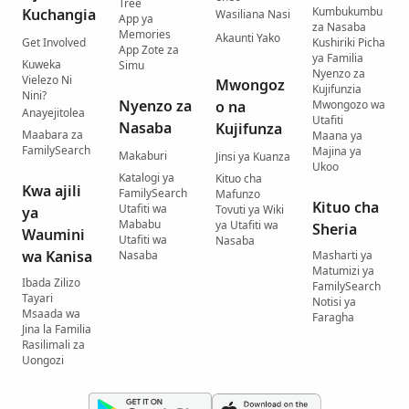
Tree
Kumbukumbu
Kuchangia
Wasiliana Nasi
App ya
za Nasaba
Memories
Akaunti Yako
Get Involved
Kushiriki Picha
App Zote za
ya Familia
Kuweka
Simu
Nyenzo za
Vielezo Ni
Mwongoz
Kujifunzia
Nini?
Nyenzo za
o na
Mwongozo wa
Anayejitolea
Utafiti
Nasaba
Kujifunza
Maabara za
Maana ya
FamilySearch
Majina ya
Makaburi
Jinsi ya Kuanza
Ukoo
Katalogi ya
Kituo cha
Kwa ajili
FamilySearch
Mafunzo
Kituo cha
Utafiti wa
Tovuti ya Wiki
ya
Mababu
ya Utafiti wa
Sheria
Waumini
Utafiti wa
Nasaba
wa Kanisa
Nasaba
Masharti ya
Matumizi ya
Ibada Zilizo
FamilySearch
Tayari
Notisi ya
Msaada wa
Faragha
Jina la Familia
Rasilimali za
Uongozi