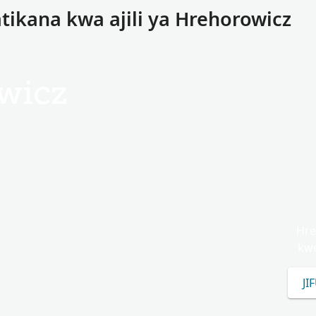
atikana kwa ajili ya Hrehorowicz
wicz
Hre
kwe
JI