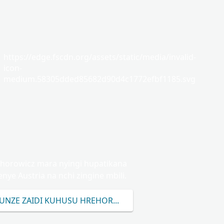
https://edge.fscdn.org/assets/static/media/invalid-
icon-
medium.58305dded85682d90d4c1772efbf1185.svg
horowicz mara nyingi hupatikana
nye Austria na nchi zingine mbili.
FUNZE ZAIDI KUHUSU HREHOROWICZ