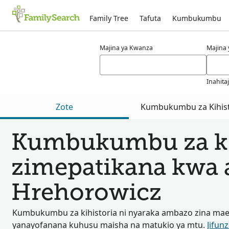
Family Tree
Tafuta
Kumbukumbu
Matokeo kwa ajili ya hrehorowicz
Majina ya Kwanza
Majina
Inahita
Zote
Kumbukumbu za Kihist
Kumbukumbu za ki
zimepatikana kwa a
Hrehorowicz
Kumbukumbu za kihistoria ni nyaraka ambazo zina ma
yanayofanana kuhusu maisha na matukio ya mtu.
Jifunz