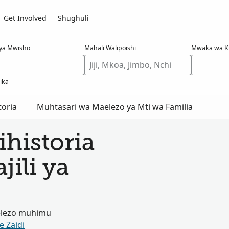
Get Involved
Shughuli
 ya Mwisho
Mahali Walipoishi
Mwaka wa K
jika
oria
Muhtasari wa Maelezo ya Mti wa Familia
historia
jili ya
elezo muhimu
e Zaidi