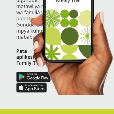
ugundue
matawi ya mti
wa familia yako
popote ulipo.
Gundua umaizi
mpya kuhusu
mababu zako.
Pata
aplikesheni ya
Family Tree