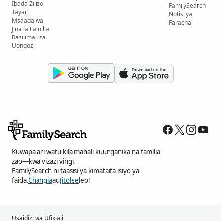
Ibada Zilizo
FamilySearch
Tayari
Notisi ya
Msaada wa
Faragha
Jina la Familia
Rasilimali za
Uongozi
Kuwapa ari watu kila mahali kuunganika na familia
zao—kwa vizazi vingi.
FamilySearch ni taasisi ya kimataifa isiyo ya
faida.
Changia
au
Jitolee
leo!
Usaidizi wa Ufikiaji