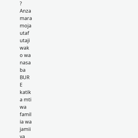
?
Anza
mara
moja
utaf
utaji
wak
o wa
nasa
ba
BUR
E
katik
a mti
wa
famil
ia wa
jamii
ya