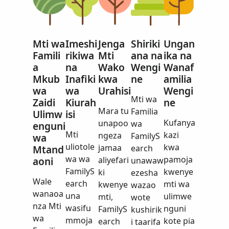
Mti wa
Imeshi
Jenga
Shiriki
Ungan
Famili
rikiwa
Mti
ana na
ika na
a
na
Wako
Wengi
Wanaf
Mkub
Inafiki
kwa
ne
amilia
wa
wa
Urahisi
Wengi
Mti wa
Zaidi
Kiurah
ne
Mara tu
Familia
Ulimw
isi
Kufanya
unapoo
wa
enguni
Mti
kazi
ngeza
FamilyS
wa
uliotole
kwa
jamaa
Mtand
earch
wa wa
pamoja
aoni
aliyefari
unawaw
FamilyS
kwenye
ki
ezesha
Wale
earch
mti wa
kwenye
wazao
wanaoa
una
ulimwe
mti,
wote
nza Mti
wasifu
nguni
FamilyS
kushirik
wa
mmoja
kote pia
earch
i taarifa