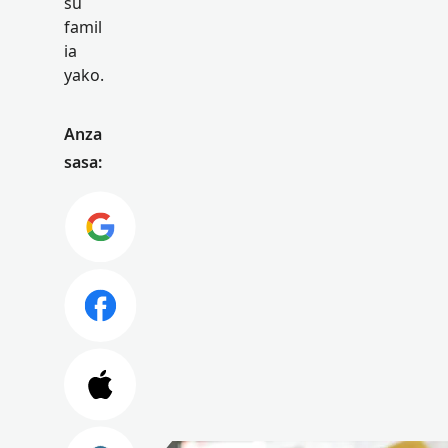
su
famil
ia
yako.
Anza
sasa: