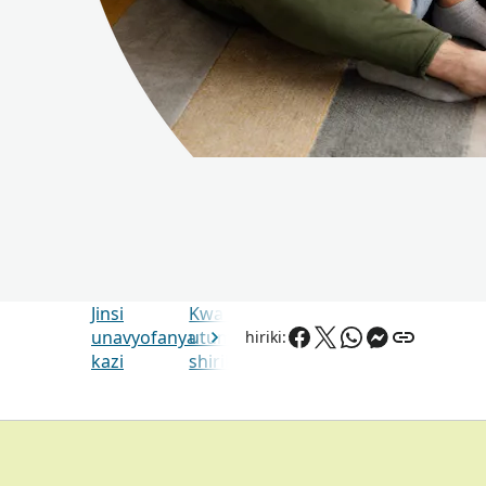
Jinsi
Kwa nini
Mti
Maswali y
unavyofanya
utumie mti
familia
Mara kwa
Shiriki:
kazi
shirikishi?
ni nini?
Mara