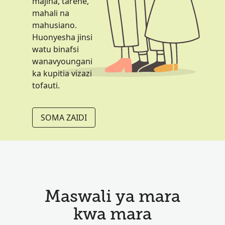
majina, tarehe,
mahali na
mahusiano.
Huonyesha jinsi
watu binafsi
wanavyoungani
ka kupitia vizazi
tofauti.
SOMA ZAIDI
Maswali ya mara
kwa mara