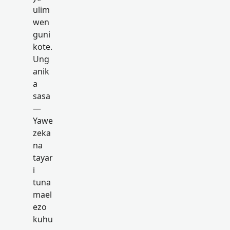
ulim
wen
guni
kote.
Ung
anik
a
sasa
—
Yawe
zeka
na
tayar
i
tuna
mael
ezo
kuhu