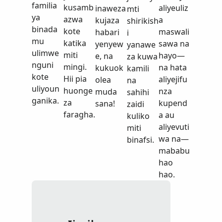
familia
kusamb
aliyeuliz
inaweza
mti
ya
azwa
a
kujaza
shirikish
binada
kote
maswali
habari
i
mu
katika
sawa na
yenyew
yanawe
ulimwe
miti
hayo—
e, na
za kuwa
nguni
mingi.
na hata
kukuok
kamili
kote
Hii pia
aliyejifu
olea
na
uliyoun
huonge
nza
muda
sahihi
ganika.
za
kupend
sana!
zaidi
faragha.
a au
kuliko
aliyevuti
miti
wa na—
binafsi.
mababu
hao
hao.