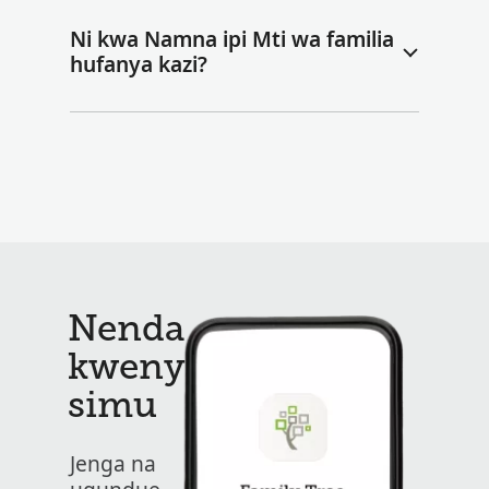
Ni kwa Namna ipi Mti wa familia
hufanya kazi?
Nenda
kwenye
simu
Jenga na