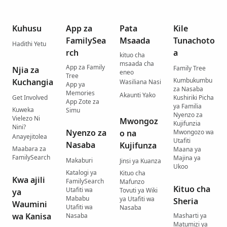
Kuhusu
App za
Pata
Kile
FamilySea
Msaada
Tunachoto
Hadithi Yetu
rch
a
kituo cha
msaada cha
App za Family
Family Tree
Njia za
eneo
Tree
Kumbukumbu
Kuchangia
Wasiliana Nasi
App ya
za Nasaba
Memories
Akaunti Yako
Get Involved
Kushiriki Picha
App Zote za
ya Familia
Kuweka
Simu
Nyenzo za
Vielezo Ni
Mwongoz
Kujifunzia
Nini?
Nyenzo za
o na
Mwongozo wa
Anayejitolea
Utafiti
Nasaba
Kujifunza
Maabara za
Maana ya
FamilySearch
Majina ya
Makaburi
Jinsi ya Kuanza
Ukoo
Katalogi ya
Kituo cha
Kwa ajili
FamilySearch
Mafunzo
Kituo cha
Utafiti wa
Tovuti ya Wiki
ya
Mababu
ya Utafiti wa
Sheria
Waumini
Utafiti wa
Nasaba
wa Kanisa
Nasaba
Masharti ya
Matumizi ya