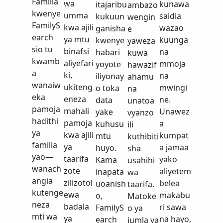
Familia
wa
kunawa
itajaribu
ambazo
kwenye
umma
saidia
kukuun
wengin
FamilyS
kwa ajili
wazao
ganisha
e
earch
ya mtu
kuunga
kwenye
yaweza
sio tu
binafsi
na
habari
kuwa
kwamb
aliyefari
mmoja
yoyote
hawazif
a
ki,
na
iliyonay
ahamu
wanaiw
ukiteng
mwingi
o toka
na
eka
eneza
ne.
data
unatoa
pamoja
mahali
Unawez
yake
vyanzo
hadithi
pamoja
a
kuhusu
ili
ya
kwa ajili
kumpat
mtu
kuthibiti
familia
ya
a jamaa
huyo.
sha
yao—
taarifa
yako
Kama
usahihi
wanach
zote
aliyetem
inapata
wa
angia
zilizotol
belea
uoanish
taarifa.
kutenge
ewa
makabu
o,
Matoke
neza
badala
ri sawa
FamilyS
o ya
mti wa
ya
na hayo,
earch
jumla ya