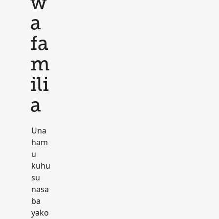
w
a
fa
m
ili
a
Una
ham
u
kuhu
su
nasa
ba
yako