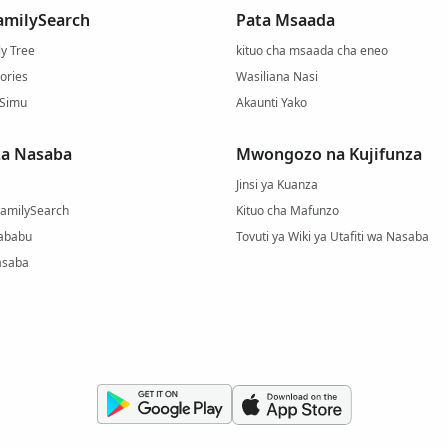
amilySearch
Pata Msaada
y Tree
kituo cha msaada cha eneo
ories
Wasiliana Nasi
 Simu
Akaunti Yako
za Nasaba
Mwongozo na Kujifunza
Jinsi ya Kuanza
FamilySearch
Kituo cha Mafunzo
Mababu
Tovuti ya Wiki ya Utafiti wa Nasaba
asaba