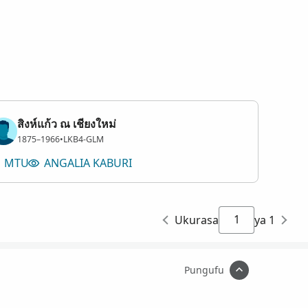
สิงห์แก้ว ณ เชียงใหม่
Mwanaume
1875–1966
•
LKB4-GLM
MTU
ANGALIA KABURI
Ukurasa
ya 1
Pungufu