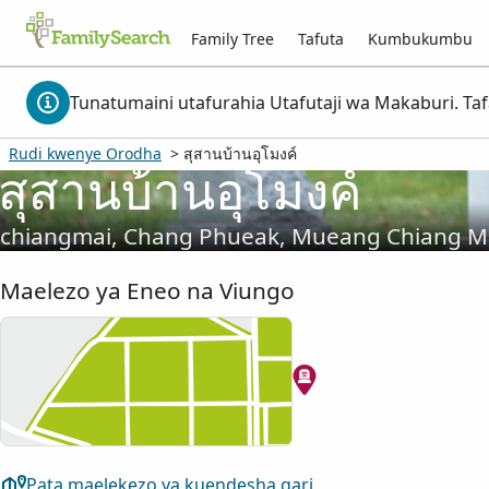
Family Tree
Tafuta
Kumbukumbu
Tunatumaini utafurahia Utafutaji wa Makaburi. Ta
Rudi kwenye Orodha
> สุสานบ้านอุโมงค์
สุสานบ้านอุโมงค์
chiangmai, Chang Phueak, Mueang Chiang Mai
Maelezo ya Eneo na Viungo
Pata maelekezo ya kuendesha gari