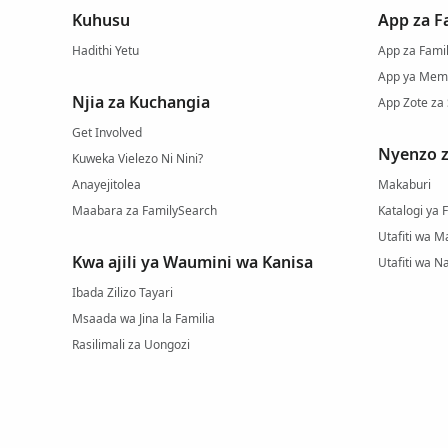
Kuhusu
App za F
Hadithi Yetu
App za Famil
App ya Mem
Njia za Kuchangia
App Zote za
Get Involved
Nyenzo 
Kuweka Vielezo Ni Nini?
Anayejitolea
Makaburi
Maabara za FamilySearch
Katalogi ya 
Utafiti wa 
Kwa ajili ya Waumini wa Kanisa
Utafiti wa N
Ibada Zilizo Tayari
Msaada wa Jina la Familia
Rasilimali za Uongozi