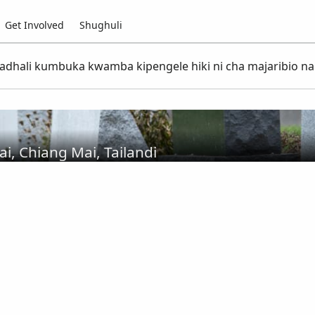
Get Involved
Shughuli
fadhali kumbuka kwamba kipengele hiki ni cha majaribio na
, Chiang Mai, Tailandi