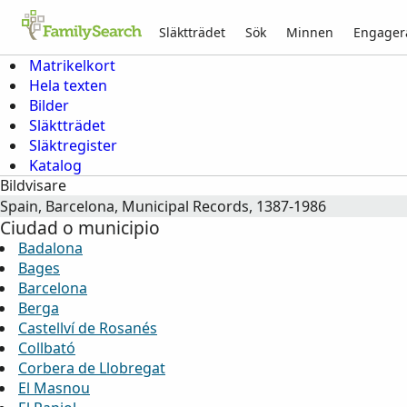
Släktträdet
Sök
Minnen
Engager
Matrikelkort
Hela texten
Bilder
Släktträdet
Släktregister
Katalog
Bildvisare
Spain, Barcelona, Municipal Records, 1387-1986
Ciudad o municipio
Badalona
Bages
Barcelona
Berga
Castellví de Rosanés
Collbató
Corbera de Llobregat
El Masnou