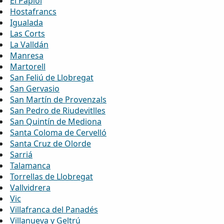
El Papiol
Hostafrancs
Igualada
Las Corts
La Valldán
Manresa
Martorell
San Feliú de Llobregat
San Gervasio
San Martín de Provenzals
San Pedro de Riudevitlles
San Quintín de Mediona
Santa Coloma de Cervelló
Santa Cruz de Olorde
Sarriá
Talamanca
Torrellas de Llobregat
Vallvidrera
Vic
Villafranca del Panadés
Villanueva y Geltrú