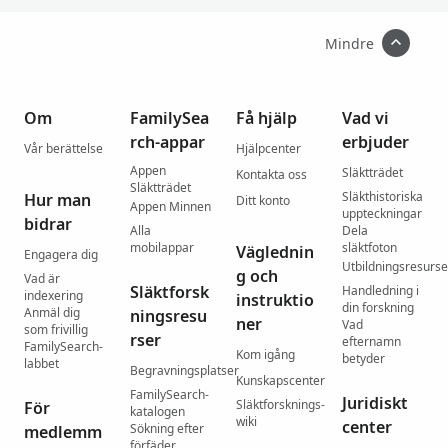
Mindre
Om
FamilySea
Få hjälp
Vad vi
rch-appar
erbjuder
Vår berättelse
Hjälpcenter
Appen
Släktträdet
Kontakta oss
Släktträdet
Släkthistoriska
Hur man
Ditt konto
Appen Minnen
uppteckningar
bidrar
Alla
Dela
mobilappar
släktfoton
Väglednin
Engagera dig
Utbildningsresurse
g och
Vad är
Släktforsk
Handledning i
indexering
instruktio
din forskning
Anmäl dig
ningsresu
ner
Vad
som frivillig
rser
efternamn
FamilySearch-
Kom igång
betyder
labbet
Begravningsplatser
Kunskapscenter
FamilySearch-
Juridiskt
Släktforsknings-
För
katalogen
wiki
center
Sökning efter
medlemm
förfäder