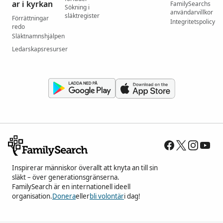
ar i kyrkan
FamilySearchs
Sökning i
användarvillkor
släktregister
Förrättningar
Integritetspolicy
redo
Släktnamnshjälpen
Ledarskapsresurser
Inspirerar människor överallt att knyta an till sin
släkt – över generationsgränserna.
FamilySearch är en internationell ideell
organisation.
Donera
eller
bli volontär
i dag!