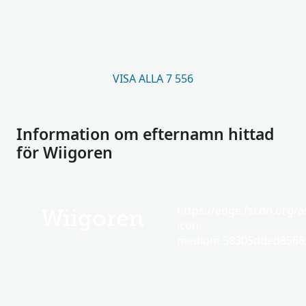
VISA ALLA 7 556
Information om efternamn hittad
för Wiigoren
https://edge.fscdn.org/as
Wiigoren
icon-
medium.58305dded85682