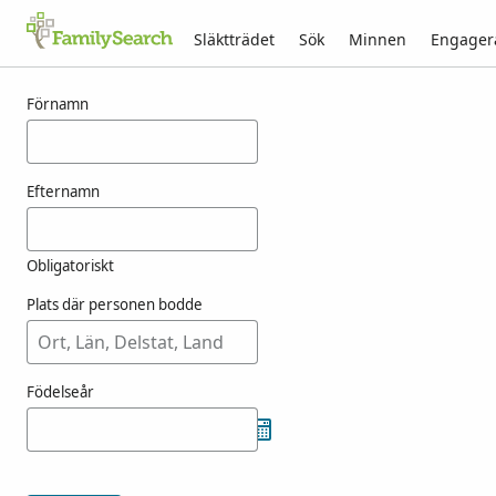
Släktträdet
Sök
Minnen
Engager
Resultat för wiigoren
Förnamn
Efternamn
Obligatoriskt
Plats där personen bodde
Födelseår