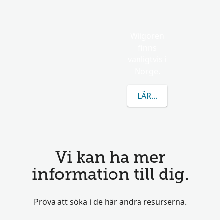
Wiigoren
finns
vanligtvis i
Norge.
LÄR DIG MER OM WI
Vi kan ha mer
information till dig.
Pröva att söka i de här andra resurserna.