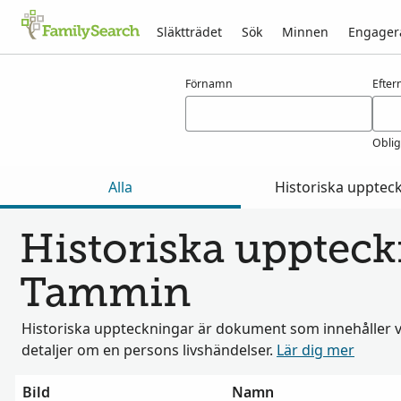
Släktträdet
Sök
Minnen
Engager
Resultat för tammin
Förnamn
Efte
Oblig
Alla
Historiska upptec
Historiska uppteck
Tammin
Historiska uppteckningar är dokument som innehåller v
detaljer om en persons livshändelser.
Lär dig mer
Bild
Namn