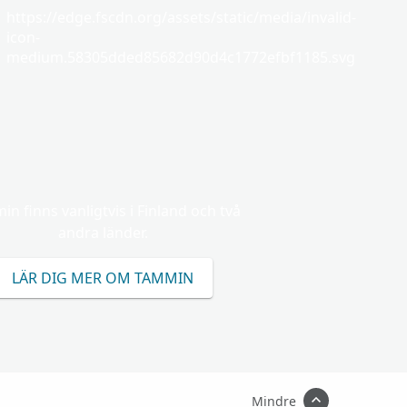
https://edge.fscdn.org/assets/static/media/invalid-
icon-
medium.58305dded85682d90d4c1772efbf1185.svg
n finns vanligtvis i Finland och två
andra länder.
LÄR DIG MER OM TAMMIN
Mindre