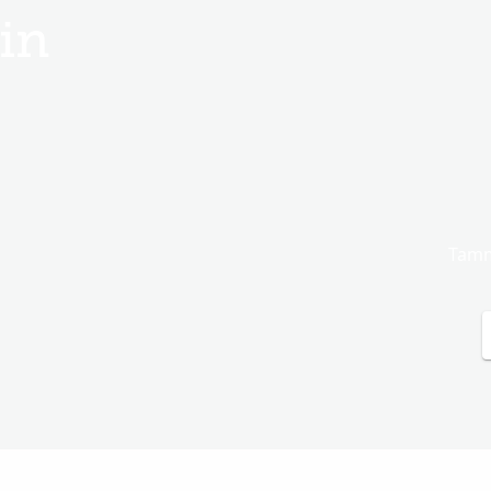
in
Tammi