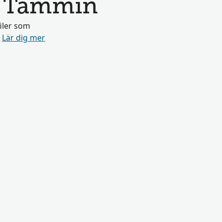
r Tammin
filer som
r
Lär dig mer