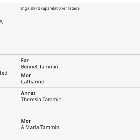
Inga släktskapsrelationer listade
e,
Far
Bennet Tammin
ited
Mor
Catharine
Annat
Theresia Tammin
Mor
A Maria Tammin