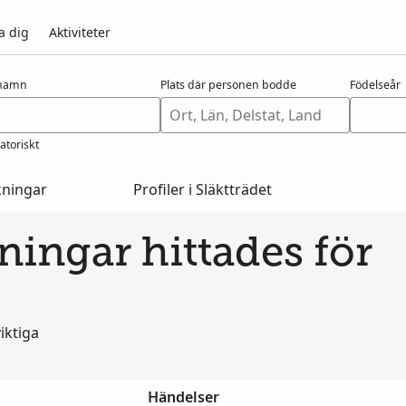
a dig
Aktiviteter
rnamn
Plats där personen bodde
Födelseår
atoriskt
kningar
Profiler i Släktträdet
ningar hittades för
iktiga
Händelser