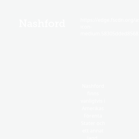
https://edge.fscdn.org/as
Nashford
icon-
medium.58305dded85682
Nashford
finns
vanligtvis i
Amerikas
Förenta
Stater och
ett annat
land.