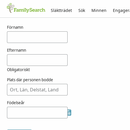
Släktträdet
Sök
Minnen
Engager
Resultat för nashford
Förnamn
Efternamn
Obligatoriskt
Plats där personen bodde
Födelseår