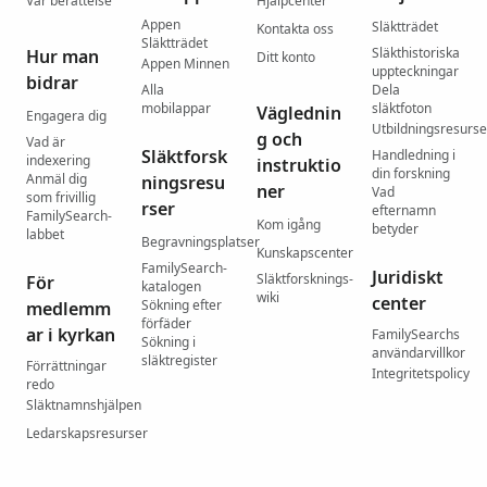
Vår berättelse
Hjälpcenter
Appen
Släktträdet
Kontakta oss
Släktträdet
Släkthistoriska
Hur man
Ditt konto
Appen Minnen
uppteckningar
bidrar
Alla
Dela
mobilappar
släktfoton
Väglednin
Engagera dig
Utbildningsresurse
g och
Vad är
Släktforsk
Handledning i
indexering
instruktio
din forskning
Anmäl dig
ningsresu
ner
Vad
som frivillig
rser
efternamn
FamilySearch-
Kom igång
betyder
labbet
Begravningsplatser
Kunskapscenter
FamilySearch-
Juridiskt
Släktforsknings-
För
katalogen
wiki
center
Sökning efter
medlemm
förfäder
ar i kyrkan
FamilySearchs
Sökning i
användarvillkor
släktregister
Förrättningar
Integritetspolicy
redo
Släktnamnshjälpen
Ledarskapsresurser