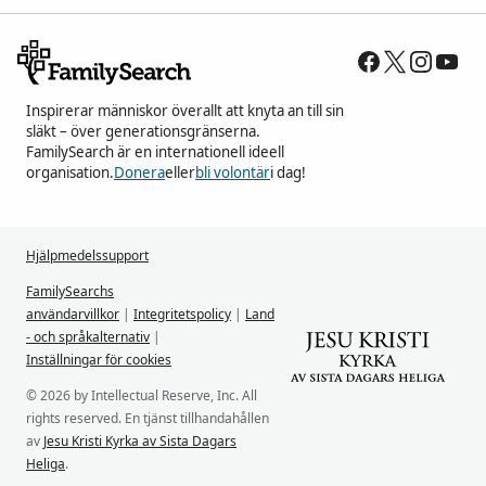
Inspirerar människor överallt att knyta an till sin
släkt – över generationsgränserna.
FamilySearch är en internationell ideell
organisation.
Donera
eller
bli volontär
i dag!
Hjälpmedelssupport
FamilySearchs
användarvillkor
|
Integritetspolicy
|
Land
- och språkalternativ
|
Inställningar för cookies
© 2026 by Intellectual Reserve, Inc. All
rights reserved. En tjänst tillhandahållen
av
Jesu Kristi Kyrka av Sista Dagars
Heliga
.