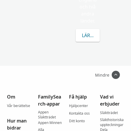
och två
andra
länder.
LÄR DIG MER OM NAS
Mindre
Om
FamilySea
Få hjälp
Vad vi
rch-appar
erbjuder
Vår berättelse
Hjälpcenter
Appen
Släktträdet
Kontakta oss
Släktträdet
Släkthistoriska
Hur man
Ditt konto
Appen Minnen
uppteckningar
bidrar
Alla
Dela