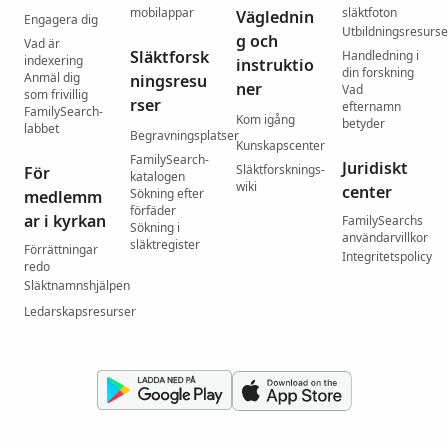
mobilappar
släktfoton
Väglednin
Engagera dig
Utbildningsresurse
g och
Vad är
Släktforsk
Handledning i
indexering
instruktio
din forskning
Anmäl dig
ningsresu
ner
Vad
som frivillig
rser
efternamn
FamilySearch-
Kom igång
betyder
labbet
Begravningsplatser
Kunskapscenter
FamilySearch-
Juridiskt
Släktforsknings-
För
katalogen
wiki
center
Sökning efter
medlemm
förfäder
ar i kyrkan
FamilySearchs
Sökning i
användarvillkor
släktregister
Förrättningar
Integritetspolicy
redo
Släktnamnshjälpen
Ledarskapsresurser