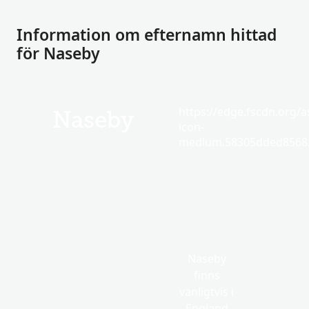
Information om efternamn hittad
för Naseby
https://edge.fscdn.org/as
Naseby
icon-
medium.58305dded85682
Naseby
finns
vanligtvis i
England