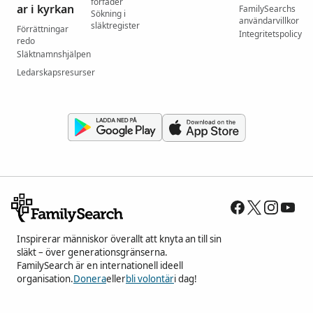
förfäder
ar i kyrkan
FamilySearchs
Sökning i
användarvillkor
släktregister
Förrättningar
Integritetspolicy
redo
Släktnamnshjälpen
Ledarskapsresurser
Inspirerar människor överallt att knyta an till sin
släkt – över generationsgränserna.
FamilySearch är en internationell ideell
organisation.
Donera
eller
bli volontär
i dag!