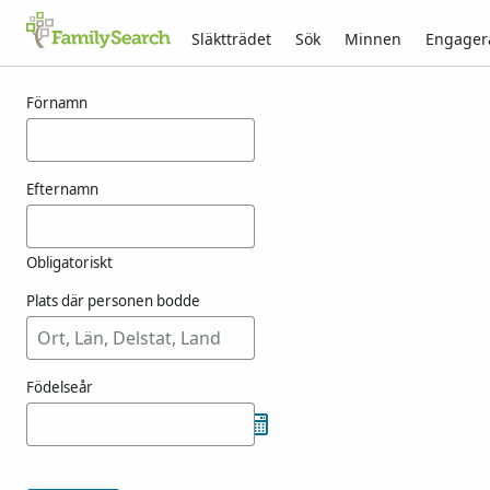
Släktträdet
Sök
Minnen
Engager
Resultat för munzi
Förnamn
Efternamn
Obligatoriskt
Plats där personen bodde
Födelseår