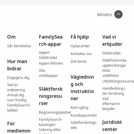
Mindre
Om
FamilySea
Få hjälp
Vad vi
rch-appar
erbjuder
Vår berättelse
Hjälpcenter
Appen
Släktträdet
Kontakta oss
Släktträdet
Släkthistoriska
Hur man
Ditt konto
Appen Minnen
uppteckningar
bidrar
Alla
Dela
mobilappar
släktfoton
Väglednin
Engagera dig
Utbildningsresurse
g och
Vad är
Släktforsk
Handledning i
indexering
instruktio
din forskning
Anmäl dig
ningsresu
ner
Vad
som frivillig
rser
efternamn
FamilySearch-
Kom igång
betyder
labbet
Begravningsplatser
Kunskapscenter
FamilySearch-
Juridiskt
Släktforsknings-
För
katalogen
wiki
center
Sökning efter
medlemm