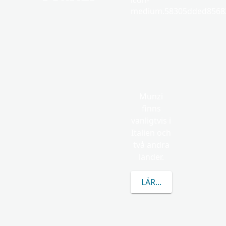
icon-
medium.58305dded85682
Munzi
finns
vanligtvis i
Italien och
två andra
länder.
LÄR DIG MER OM MU