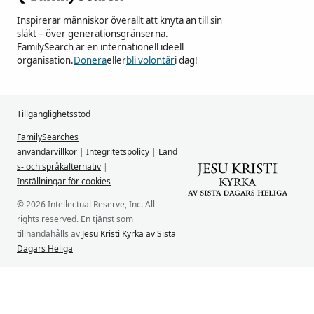
Inspirerar människor överallt att knyta an till sin
släkt – över generationsgränserna.
FamilySearch är en internationell ideell
organisation.
Donera
eller
bli volontär
i dag!
Tillgänglighetsstöd
FamilySearches
användarvillkor
|
Integritetspolicy
|
Land
s- och språkalternativ
|
Inställningar för cookies
© 2026 Intellectual Reserve, Inc. All
rights reserved. En tjänst som
tillhandahålls av
Jesu Kristi Kyrka av Sista
Dagars Heliga