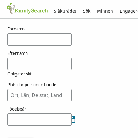
Släktträdet
Sök
Minnen
Engager
Resultat för kouwenhoven
Förnamn
Efternamn
Obligatoriskt
Plats där personen bodde
Födelseår