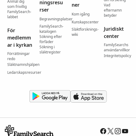
Anmäl dig
ningsresu
ner
Vad
som frivillig
rser
efternamn
FamilySearch-
Kom igång
betyder
labbet
Begravningsplatser
Kunskapscenter
FamilySearch-
Juridiskt
Släktforsknings-
För
katalogen
wiki
center
Sökning efter
medlemm
förfäder
ar i kyrkan
FamilySearchs
Sökning i
användarvillkor
släktregister
Förrättningar
Integritetspolicy
redo
Släktnamnshjälpen
Ledarskapsresurser