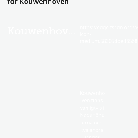
för Kouwenhoven
https://edge.fscdn.org/as
Kouwenhoven
icon-
medium.58305dded85682
Kouwenho
ven finns
vanligtvis i
Nederländ
erna och
två andra
länder.