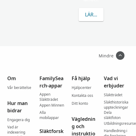
LÄR DIG MER OM K
Mindre
Om
FamilySea
Få hjälp
Vad vi
rch-appar
erbjuder
Vår berättelse
Hjälpcenter
Appen
Släktträdet
Kontakta oss
Släktträdet
Släkthistoriska
Hur man
Ditt konto
Appen Minnen
uppteckningar
bidrar
Alla
Dela
mobilappar
släktfoton
Väglednin
Engagera dig
Utbildningsresurse
g och
Vad är
Släktforsk
Handledning i
indexering
instruktio
din forskning