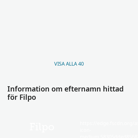
VISA ALLA 40
Information om efternamn hittad
för Filpo
https://edge.fscdn.org/as
Filpo
icon-
medium.58305dded85682