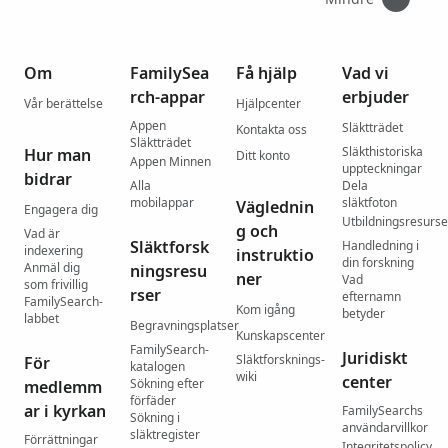
Om
FamilySea
Få hjälp
Vad vi
rch-appar
erbjuder
Vår berättelse
Hjälpcenter
Appen
Släktträdet
Kontakta oss
Släktträdet
Släkthistoriska
Hur man
Ditt konto
Appen Minnen
uppteckningar
bidrar
Alla
Dela
mobilappar
släktfoton
Väglednin
Engagera dig
Utbildningsresurse
g och
Vad är
Släktforsk
Handledning i
indexering
instruktio
din forskning
Anmäl dig
ningsresu
ner
Vad
som frivillig
rser
efternamn
FamilySearch-
Kom igång
betyder
labbet
Begravningsplatser
Kunskapscenter
FamilySearch-
Juridiskt
Släktforsknings-
För
katalogen
wiki
center
Sökning efter
medlemm
förfäder
ar i kyrkan
FamilySearchs
Sökning i
användarvillkor
släktregister
Förrättningar
Integritetspolicy