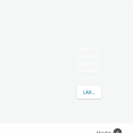
Filpo finns
vanligtvis i
Italien och
två andra
länder.
LÄR DIG MER OM FIL
Mindre